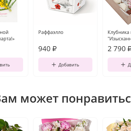
чной
Раффаэлло
Клубника
марта!»
"Изысканн
940
2 790
₽
вить
Добавить
Д
Вам может понравитьс