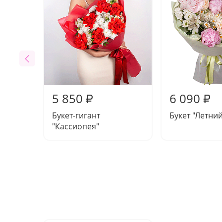
5 850
6 090
₽
₽
Букет-гигант
Букет "Летни
"Кассиопея"