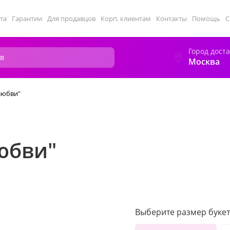
та
Гарантии
Для продавцов
Корп. клиентам
Контакты
Помощь
С
Город дост
Москва
 любви"
любви"
Выберите размер букет