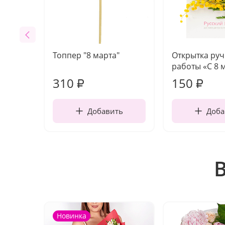
Топпер "8 марта"
Открытка ру
работы «С 8 
310
150
₽
₽
Добавить
Доба
Новинка