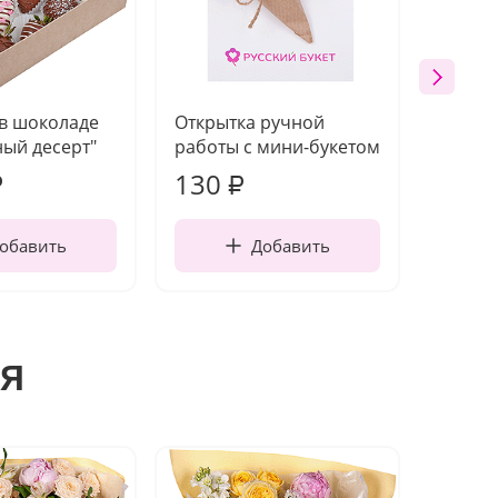
 в шоколаде
Открытка ручной
Ваза п
ый десерт"
работы с мини-букетом
130
1 10
₽
₽
обавить
Добавить
я