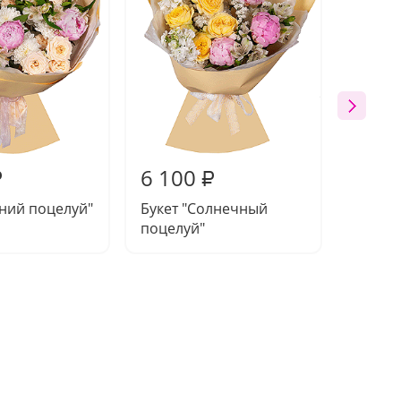
6 100
5 94
₽
₽
тний поцелуй"
Букет "Солнечный
Букет 
поцелуй"