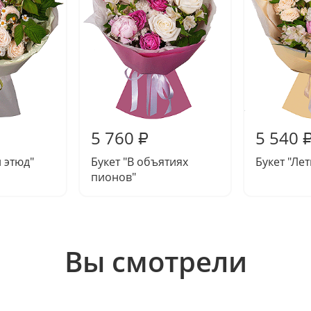
5 760
5 540
₽
й этюд"
Букет "В объятиях
Букет "Ле
пионов"
Вы смотрели