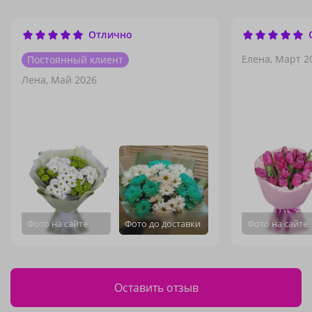
Отлично
Елена,
Март 2
Постоянный клиент
Лена,
Май 2026
Фото на сайте
Фото до доставки
Фото на сайте
Оставить отзыв