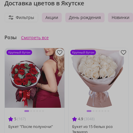
Доставка цветов в Якутске
Фильтры
Акции
День рождения
Новинки
Розы
Смотреть все
Крупный бутон
Крупный бутон
5
(167)
4.9
(3048)
Букет "После полуночи"
Букет из 15 белых роз
Эквадор