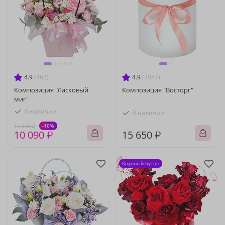
4.9
(462)
4.9
(3057)
Композиция "Ласковый
Композиция "Восторг"
миг"
В наличии
В наличии
-10%
11 210 ₽
10 090 ₽
15 650 ₽
Крупный бутон