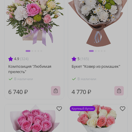
4.9
(324)
5
(165)
Композиция "Любимая
Букет "Ковер из ромашек"
прелесть"
В наличии
В наличии
6 740 ₽
4 770 ₽
Крупный бутон