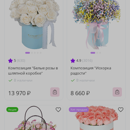
5
(630)
4.9
(3016)
Композиция "Белые розы в
Композиция "Искорка
шляпной коробке"
радости"
В наличии
В наличии
13 970 ₽
8 660 ₽
Акция
Хит продаж