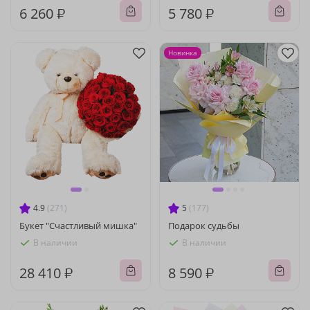
6 260 ₽
5 780 ₽
Новинка
4.9
(271)
5
(177)
Букет "Счастливый мишка"
Подарок судьбы
В наличии
В наличии
28 410 ₽
8 590 ₽