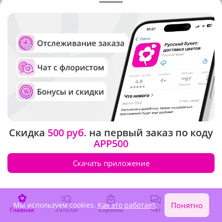
Скидка
500 руб.
на первый заказ по коду
APP500
Скачать приложение
Мы используем cookies.
Как это работает
.
Понятно
Главная
Каталог
Корзина
Чат
Войти
Стоимость и сроки доставки