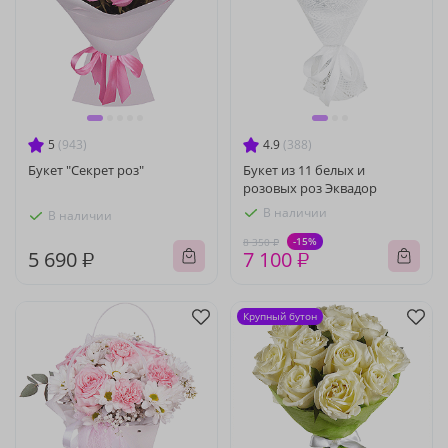
5
(943)
4.9
(388)
Букет "Секрет роз"
Букет из 11 белых и
розовых роз Эквадор
В наличии
В наличии
-15%
8 350 ₽
5 690 ₽
7 100 ₽
Крупный бутон