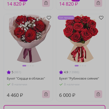
14 820 ₽
14 820 ₽
Хит продаж
5
(861)
4.9
(13986)
Букет "Сердце в облаках"
Букет "Рубиновое сияние"
В наличии
В наличии
4 460 ₽
6 000 ₽