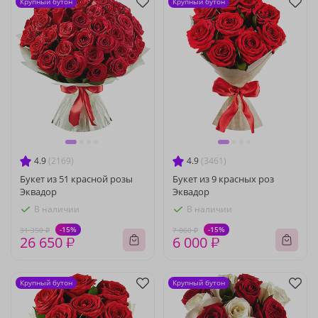
Крупный бутон
Крупный бутон
4.9
(2169)
4.9
(3461)
Букет из 51 красной розы
Букет из 9 красных роз
Эквадор
Эквадор
В наличии
В наличии
-15%
-15%
31 350 ₽
7 060 ₽
26 650 ₽
6 000 ₽
Крупный бутон
Крупный бутон