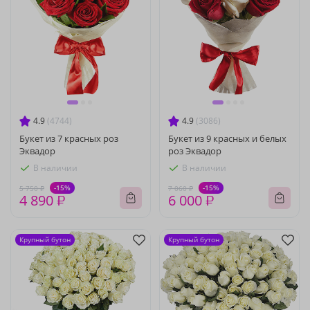
4.9
(4744)
4.9
(3086)
Букет из 7 красных роз
Букет из 9 красных и белых
Эквадор
роз Эквадор
В наличии
В наличии
-15%
-15%
5 750 ₽
7 060 ₽
4 890 ₽
6 000 ₽
Крупный бутон
Крупный бутон