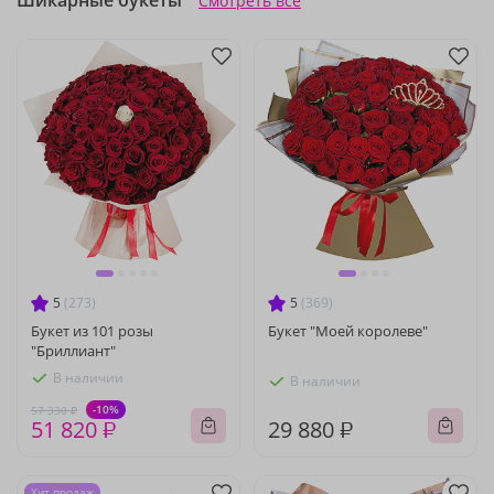
Шикарные букеты
Смотреть все
5
(273)
5
(369)
Букет из 101 розы
Букет "Моей королеве"
"Бриллиант"
В наличии
В наличии
-10%
57 330 ₽
51 820 ₽
29 880 ₽
Хит продаж