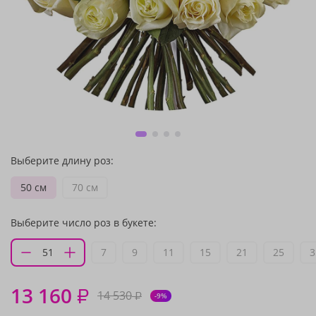
Выберите длину роз:
50 см
70 см
Выберите число роз в букете:
7
9
11
15
21
25
3
13 160
₽
14 530
₽
-9%