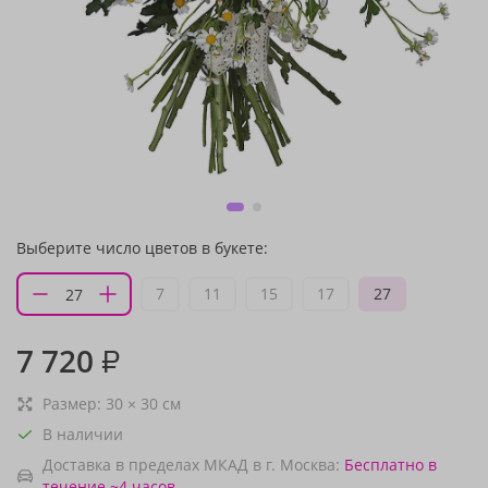
Выберите число цветов в букете:
7
11
15
17
27
7 720
₽
Размер:
30
×
30
см
В наличии
Доставка в пределах МКАД в г. Москва:
Бесплатно
в
течение ~4 часов