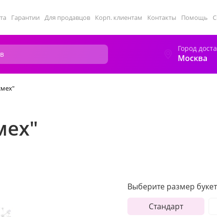
та
Гарантии
Для продавцов
Корп. клиентам
Контакты
Помощь
С
Город дост
Москва
смех"
мех"
Выберите размер букет
Стандарт