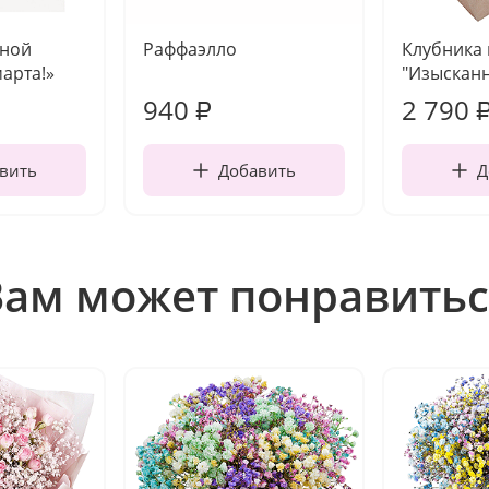
чной
Раффаэлло
Клубника
марта!»
"Изысканн
940
2 790
₽
вить
Добавить
Д
Вам может понравитьс