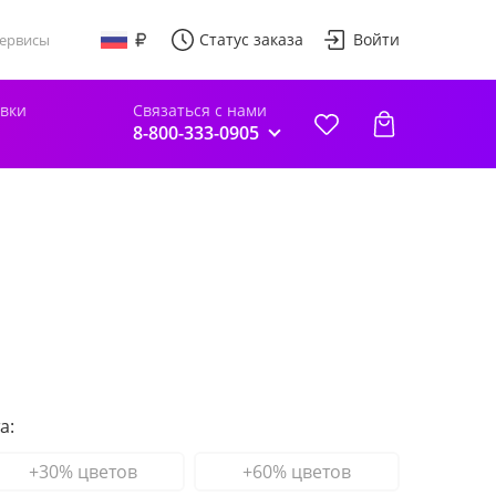
Статус заказа
Войти
ервисы
авки
Связаться с нами
8-800-333-0905
а:
+30% цветов
+60% цветов