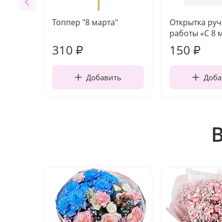
Топпер "8 марта"
Открытка ру
работы «С 8 
310
150
₽
₽
Добавить
Доба