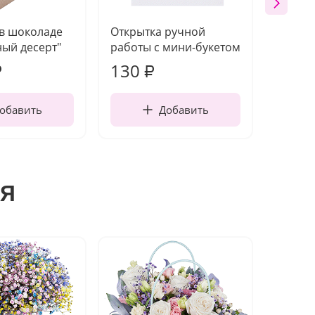
 в шоколаде
Открытка ручной
Ваза п
ый десерт"
работы с мини-букетом
130
1 10
₽
₽
обавить
Добавить
я