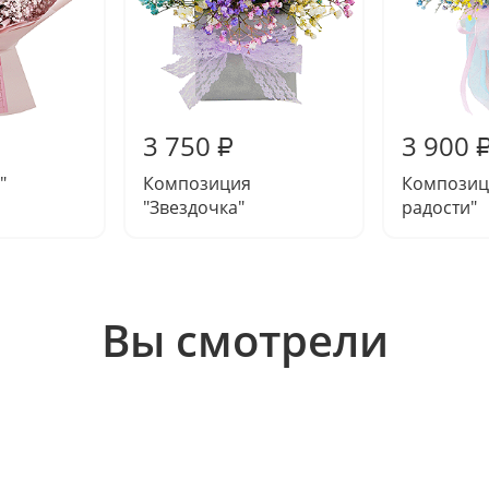
3 750
3 900
₽
"
Композиция
Композиц
"Звездочка"
радости"
Вы смотрели