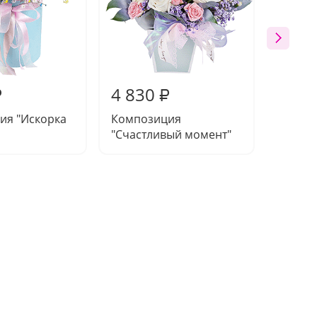
4 830
3 23
₽
₽
ия "Искорка
Композиция
Компо
"Счастливый момент"
пески"