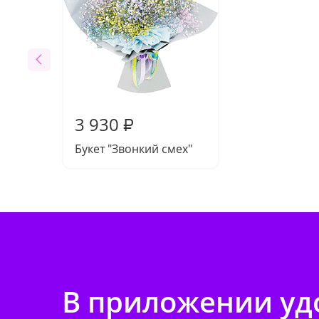
3 930
₽
Букет "Звонкий смех"
В приложении удо