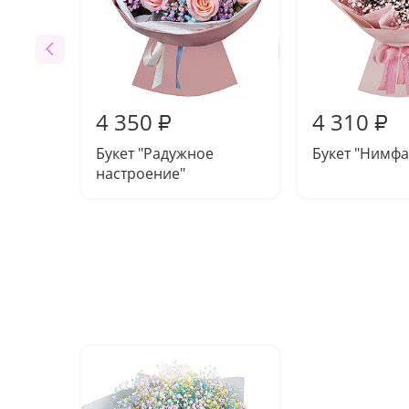
4 350
4 310
₽
₽
Букет "Радужное
Букет "Нимфа
настроение"