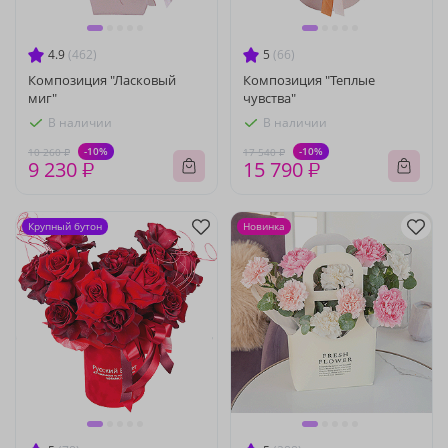
4.9
(462)
5
(66)
Композиция "Ласковый
Композиция "Теплые
миг"
чувства"
В наличии
В наличии
-10%
-10%
10 260 ₽
17 540 ₽
9 230 ₽
15 790 ₽
Крупный бутон
Новинка