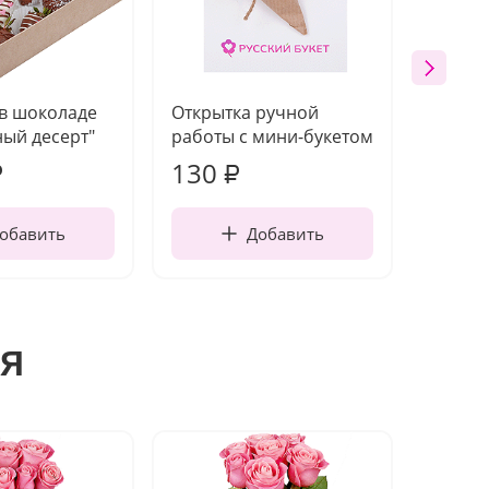
 в шоколаде
Открытка ручной
Ваза п
ый десерт"
работы с мини-букетом
130
1 10
₽
₽
обавить
Добавить
я