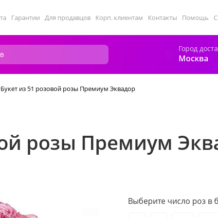
та
Гарантии
Для продавцов
Корп. клиентам
Контакты
Помощь
С
Город дост
Москва
Букет из 51 розовой розы Премиум Эквадор
вой розы Премиум Экв
Выберите число роз в б