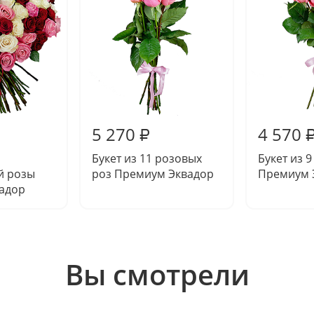
5 270
4 570
₽
Букет из 11 розовых
Букет из 
й розы
роз Премиум Эквадор
Премиум 
адор
Вы смотрели