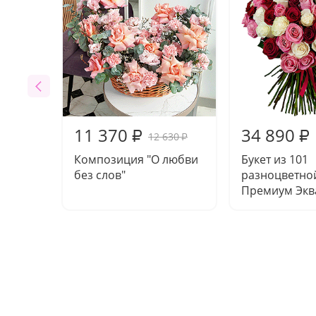
11 370
34 890
₽
₽
12 630
₽
Композиция "О любви
Букет из 101
без слов"
разноцветно
Премиум Экв