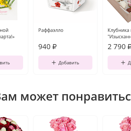
чной
Раффаэлло
Клубника
марта!»
"Изысканн
940
2 790
₽
вить
Добавить
Д
Вам может понравитьс