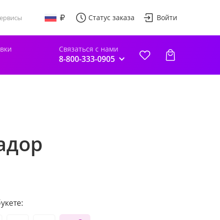
Статус заказа
Войти
ервисы
авки
Связаться с нами
8-800-333-0905
адор
укете: