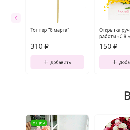
Топпер "8 марта"
Открытка ру
работы «С 8 
310
150
₽
₽
Добавить
Доба
Акция