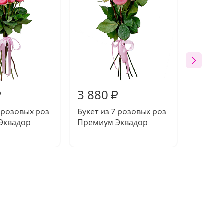
3 880
10 1
₽
₽
9 розовых роз
Букет из 7 розовых роз
Букет 
Эквадор
Премиум Эквадор
роз П