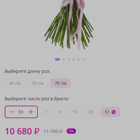
Выберите длину роз:
40 см
50 см
70 см
Выберите число роз в букете:
7
9
15
25
51
10 680
₽
11 780
₽
-9%