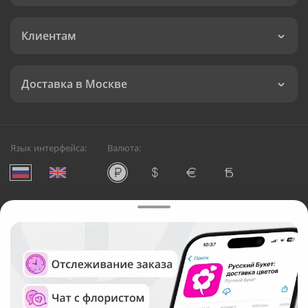
Клиентам
Доставка в Москве
Язык интерфейса:
Валюта:
©
Служба круглосуточной доставки цветов в Москве
Русский Букет, 2026
Общество с ограниченной ответственностью «Технология»
ОГРН: 1195476081745, ИНН: 5410081997
Юридический адрес: г. Новосибирск, ул. Ипподромская,
д.42, оф. 3