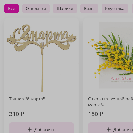
Все
Открытки
Шарики
Вазы
Клубника
Топпер "8 марта"
Открытка ручной раб
марта!»
310
₽
150
₽
Добавить
Добавит