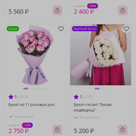
-15%
2 820 ₽
5 560 ₽
2 400 ₽
Акция
Крупный бутон
5
(1973)
5
(279)
Букет из 11 розовых роз
Букет-гигант "Белая
медведица"
В наличии
В наличии
-15%
3 240 ₽
2 750 ₽
5 200 ₽