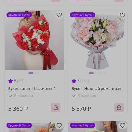
Крупный бутон
Крупный бутон
5
(250)
5
(151)
Букет-гигант "Кассиопея"
Букет "Нежный романтизм"
В наличии
В наличии
5 360 ₽
5 570 ₽
Крупный бутон
Крупный бутон