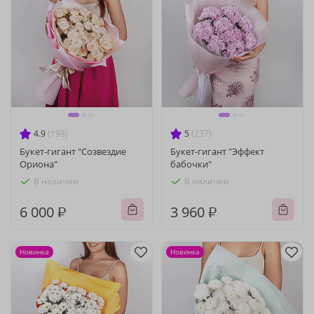
4.9
(193)
5
(237)
Букет-гигант "Созвездие
Букет-гигант "Эффект
Ориона"
бабочки"
В наличии
В наличии
6 000 ₽
3 960 ₽
Новинка
Новинка