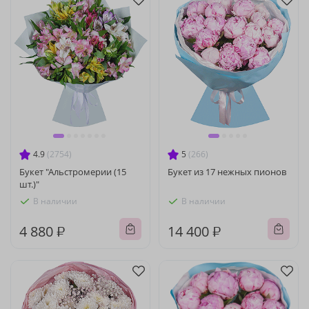
4.9
(2754)
5
(266)
Букет "Альстромерии (15
Букет из 17 нежных пионов
шт.)"
В наличии
В наличии
4 880 ₽
14 400 ₽