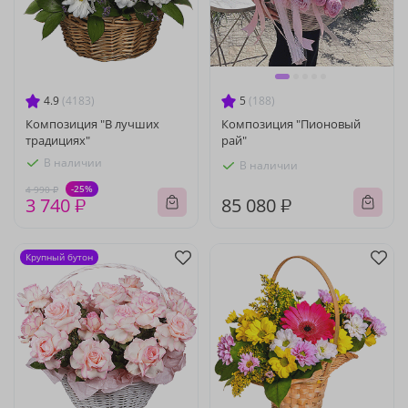
4.9
(4183)
5
(188)
Композиция "В лучших
Композиция "Пионовый
традициях"
рай"
В наличии
В наличии
-25%
4 990 ₽
3 740 ₽
85 080 ₽
Крупный бутон