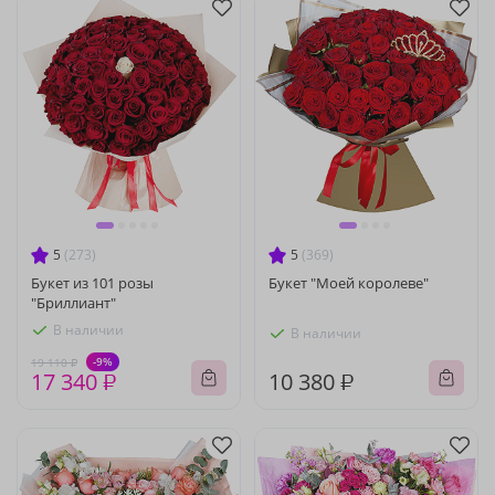
5
(273)
5
(369)
Букет из 101 розы
Букет "Моей королеве"
"Бриллиант"
В наличии
В наличии
-9%
19 110 ₽
17 340 ₽
10 380 ₽