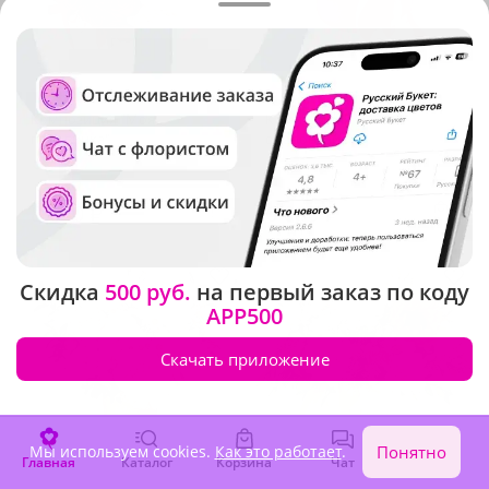
4.9
(657)
4.9
(608)
Композиция "Моя
Композиция "Мисс
половинка"
очарование"
В наличии
В наличии
8 640 ₽
6 080 ₽
Скидка
500 руб.
на первый заказ по коду
APP500
Скачать приложение
Мы используем cookies.
Как это работает
.
Понятно
Главная
Каталог
Корзина
Чат
Войти