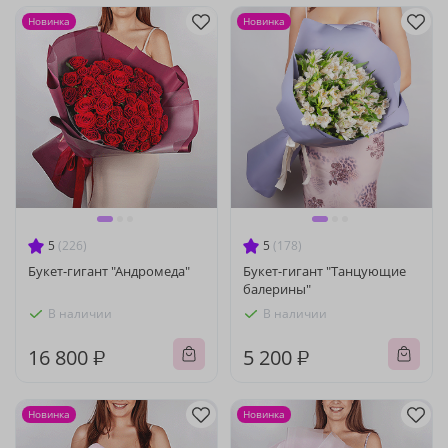
Новинка
Новинка
5
(226)
5
(178)
Букет-гигант "Андромеда"
Букет-гигант "Танцующие
балерины"
В наличии
В наличии
16 800 ₽
5 200 ₽
Новинка
Новинка