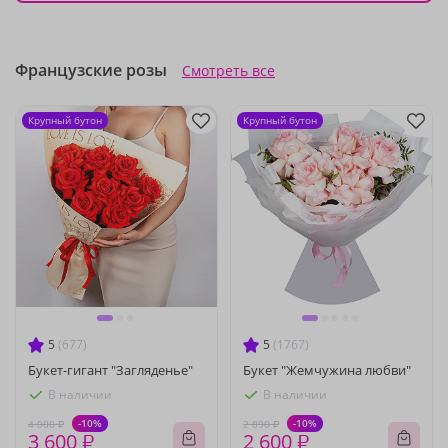
Французские розы
Смотреть все
Крупный бутон
Крупный бутон
5
(677)
5
(1767)
Букет-гигант "Загляденье"
Букет "Жемчужина любви"
В наличии
В наличии
-10%
-10%
4 000 ₽
2 890 ₽
3 600 ₽
2 600 ₽