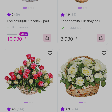
5
(59)
4.9
(84)
Композиция "Розовый рай"
Корпоративный подарок
В наличии
В наличии
-10%
12 140 ₽
10 930 ₽
3 930 ₽
4.9
(114)
4.9
(266)