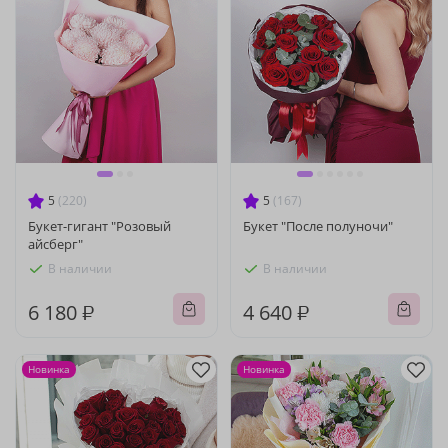
5
(220)
5
(167)
Букет-гигант "Розовый
Букет "После полуночи"
айсберг"
В наличии
В наличии
6 180 ₽
4 640 ₽
Новинка
Новинка