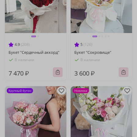
4.9
(208)
5
(126)
Букет "Сердечный аккорд"
Букет "Сокровище"
В наличии
В наличии
7 470 ₽
3 600 ₽
Крупный бутон
Новинка