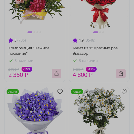
5
(706)
4.9
(3548)
Композиция "Нежное
Букет из 15 красных роз
послание"
Эквадор
В наличии
В наличии
-15%
-15%
2 760 ₽
5 650 ₽
2 350 ₽
4 800 ₽
Акция
Акция