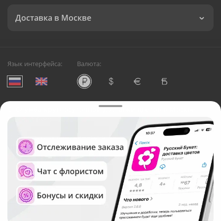
Доставка в Москве
Язык интерфейса:
Валюта:
©
Служба круглосуточной доставки цветов в Москве
Русский Букет, 2026
Общество с ограниченной ответственностью «Технология»
ОГРН: 1195476081745, ИНН: 5410081997
Юридический адрес: г. Новосибирск, ул. Ипподромская,
д.42, оф. 3
Рейтинг Русского букета в г. Москва