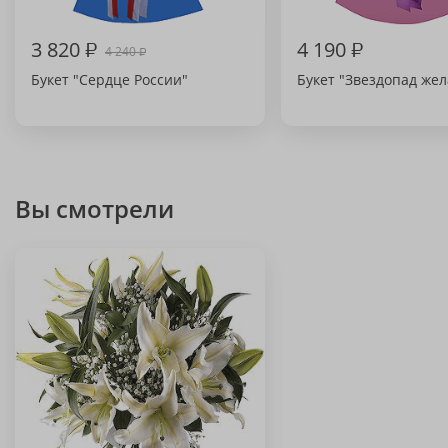
3 820
₽
4 190
₽
4 240
₽
Букет "Сердце России"
Букет "Звездопад же
Вы смотрели