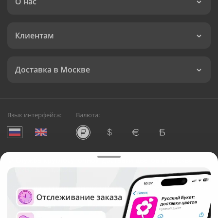
О нас
Клиентам
Доставка в Москве
Язык интерфейса:
Валюта:
©
Служба круглосуточной доставки цветов в Москве
Русский Букет, 2026
Общество с ограниченной ответственностью «Технология»
ОГРН: 1195476081745, ИНН: 5410081997
Юридический адрес: г. Новосибирск, ул. Ипподромская,
д.42, оф. 3