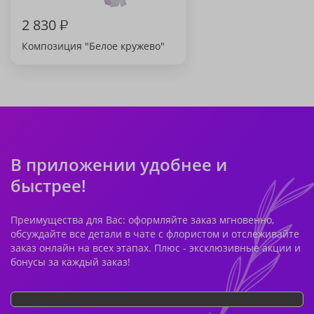
2 830
₽
Композиция "Белое кружево"
В приложении удобнее и
быстрее!
Преимущества для Вас: оформляйте заказ мгновенно,
обсуждайте все детали в чате с флористом и отслеживайте
заказ онлайн на всех этапах. Плюс - эксклюзивные акции и
бонусы за каждый заказ!