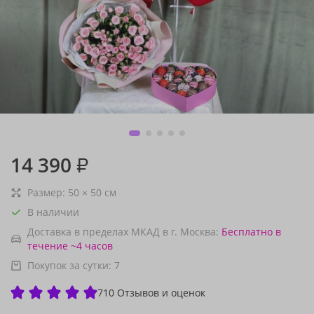
14 390
₽
Размер:
50
×
50
см
В наличии
Доставка в пределах МКАД в г. Москва:
Бесплатно
в
течение ~4 часов
Покупок за сутки:
7
710 Отзывов и оценок