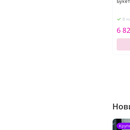
Букет
В н
6 8
Нов
Круп