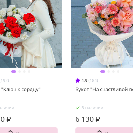
(192)
4.9
(184)
 "Ключ к сердцу"
Букет "На счастливой 
аличии
В наличии
20 ₽
6 130 ₽