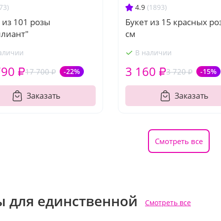
73)
4.9
(1893)
 из 101 розы
Букет из 15 красных ро
ллиант"
см
аличии
В наличии
790 ₽
3 160 ₽
17 700 ₽
-22%
3 720 ₽
-15%
Заказать
Заказать
Смотреть все
ы для единственной
Смотреть все