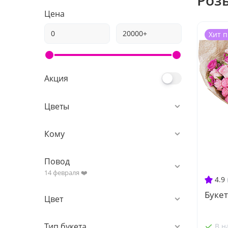
Роз
Цена
Хит 
Акция
Цветы
Кому
Повод
14 февраля ❤️
4.9
Букет
Цвет
Тип букета
В н