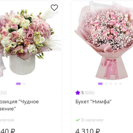
(52)
5
(606)
озиция "Чудное
Букет "Нимфа"
вение"
аличии
В наличии
840 ₽
4 310 ₽