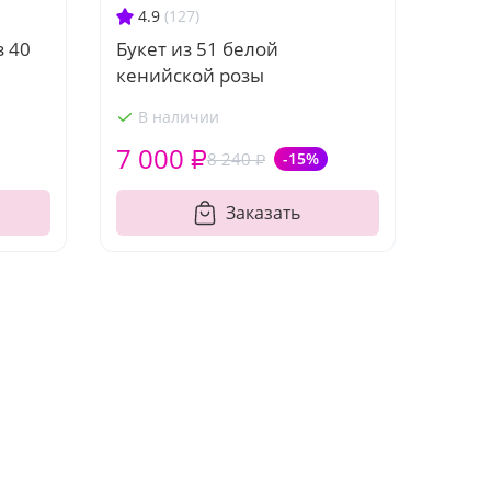
4.9
(127)
з 40
Букет из 51 белой
кенийской розы
В наличии
7 000 ₽
8 240 ₽
-15%
Заказать