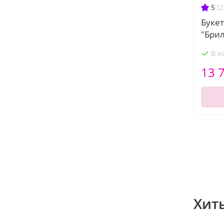
5
(2
Букет
"Бри
В н
13 
Хит