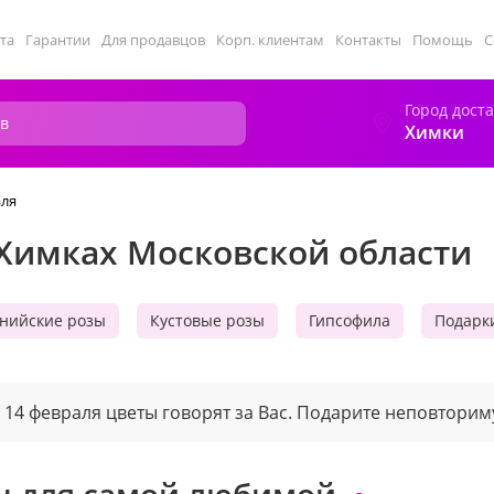
та
Гарантии
Для продавцов
Корп. клиентам
Контакты
Помощь
С
Город дост
Химки
аля
 Химках Московской области
нийские розы
Кустовые розы
Гипсофила
Подарк
14 февраля цветы говорят за Вас. Подарите неповтори