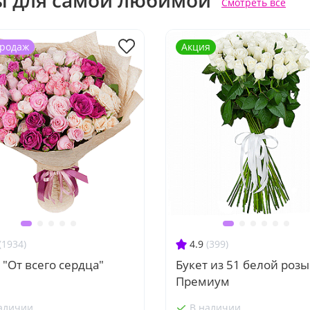
ы для самой любимой
Смотреть все
продаж
Акция
(1934)
4.9
(399)
 "От всего сердца"
Букет из 51 белой розы
Премиум
аличии
В наличии