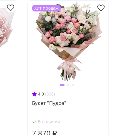
Хит продаж
4.9
(508)
Букет "Пудра"
В наличии
7 870 ₽