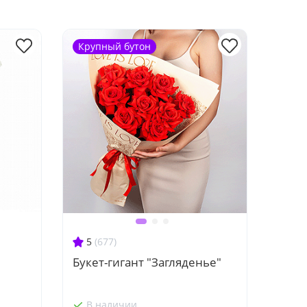
Крупный бутон
5
(677)
Букет-гигант "Загляденье"
В наличии