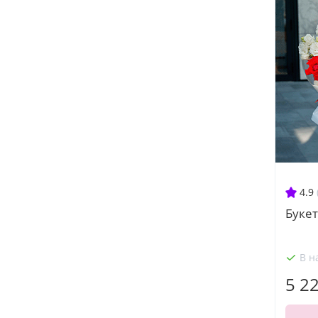
4.9
Букет
В н
5 2