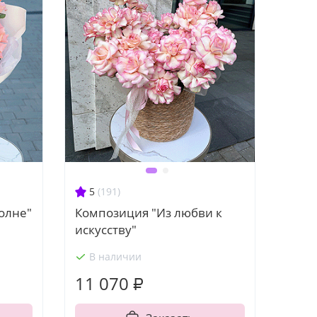
5
(191)
волне"
Композиция "Из любви к
искусству"
В наличии
11 070 ₽