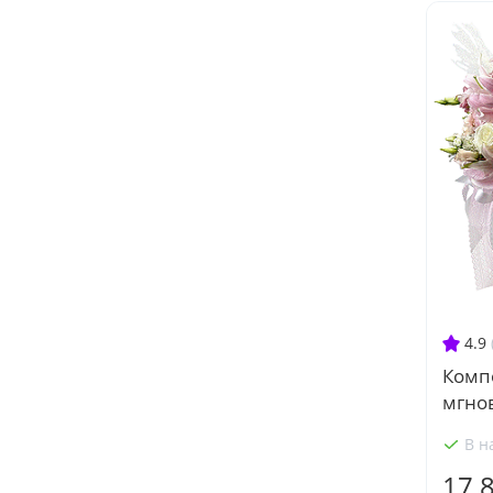
4.9
Комп
мгно
В н
17 