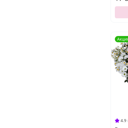
Акци
4.9