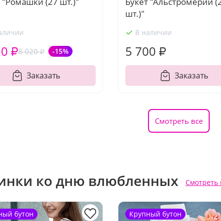
 "Ромашки (27 шт.)"
Букет "Альстромерии (
шт.)"
аличии
В наличии
20 ₽
5 700 ₽
8 020 ₽
-15%
Заказать
Заказать
Смотреть все
инки ко дню влюбленных
Смотреть 
ный бутон
Крупный бутон