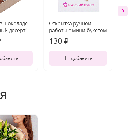
 в шоколаде
Открытка ручной
Ваза п
ый десерт"
работы с мини-букетом
130
1 10
₽
₽
обавить
Добавить
я