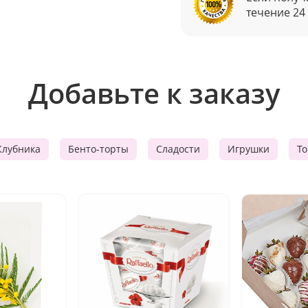
течение 24
Добавьте к заказу
Клубника
Бенто-торты
Сладости
Игрушки
Т