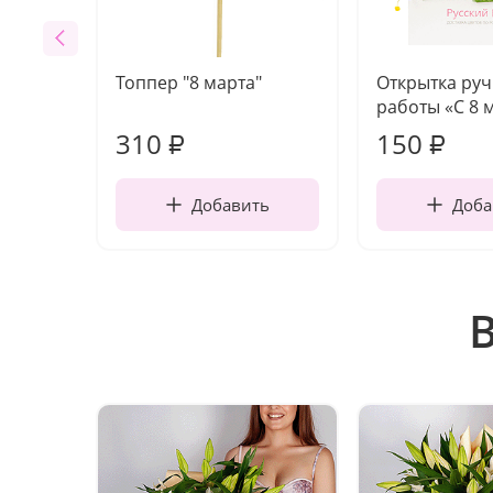
Топпер "8 марта"
Открытка ру
работы «С 8 
310
150
₽
₽
Добавить
Доба