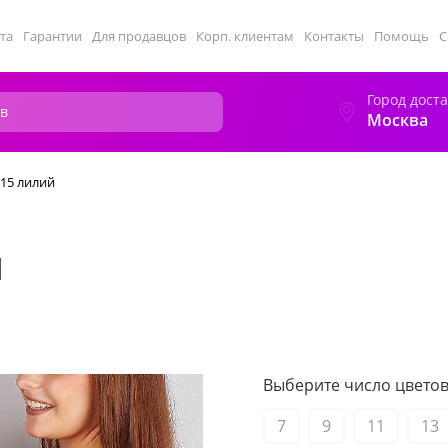
та
Гарантии
Для продавцов
Корп. клиентам
Контакты
Помощь
С
Город дост
Москва
 15 лилий
й
Выберите число цветов 
7
9
11
13