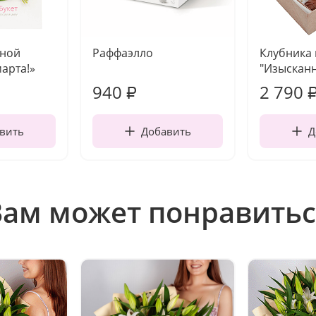
чной
Раффаэлло
Клубника
марта!»
"Изысканн
940
2 790
₽
вить
Добавить
Д
Вам может понравитьс