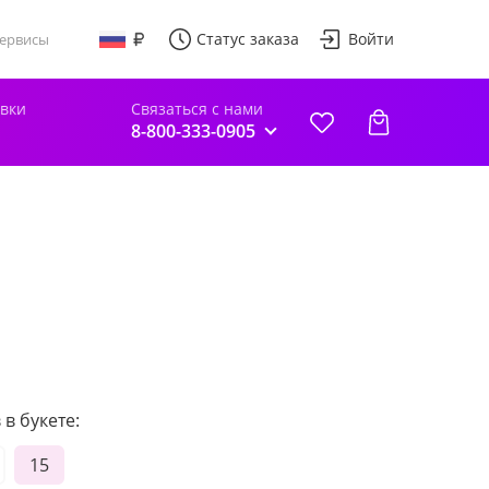
Статус заказа
Войти
ервисы
авки
Связаться с нами
8-800-333-0905
в букете:
15