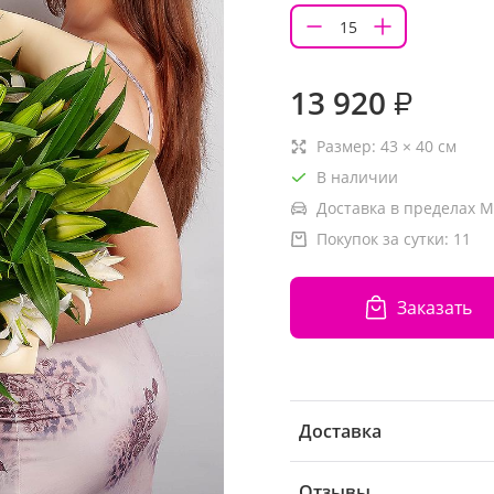
13 920
₽
Размер:
43
×
40
см
В наличии
Доставка в пределах М
Покупок за сутки:
11
Заказать
Доставка
Отзывы