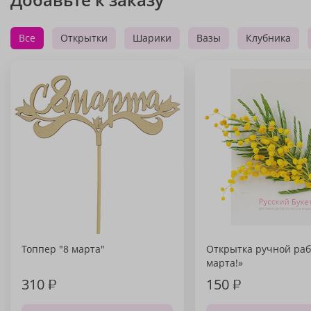
Все
Открытки
Шарики
Вазы
Клубника
Топпер "8 марта"
Открытка ручной раб
марта!»
310
₽
150
₽