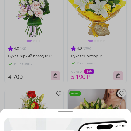
4.8
(72)
4.9
(306)
Букет "Яркий праздник"
Букет "Ноктюрн"
В наличии
В наличии
-10%
5 770 ₽
4 700 ₽
5 190 ₽
Акция