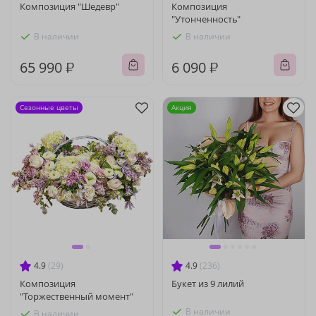
Композиция "Шедевр"
Композиция
"Утонченность"
В наличии
В наличии
65 990 ₽
6 090 ₽
Сезонные цветы
Акция
4.9
(29)
4.9
(236)
Композиция
Букет из 9 лилий
"Торжественный момент"
В наличии
В наличии