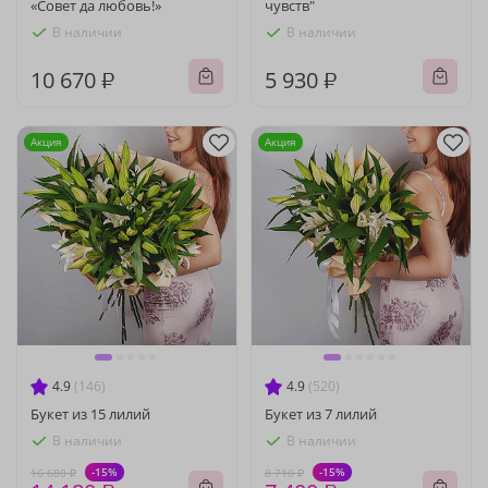
«Совет да любовь!»
чувств"
В наличии
В наличии
10 670 ₽
5 930 ₽
Акция
Акция
4.9
(146)
4.9
(520)
Букет из 15 лилий
Букет из 7 лилий
В наличии
В наличии
-15%
-15%
16 680 ₽
8 710 ₽