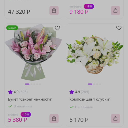
-15%
10 800 ₽
47 320 ₽
9 180 ₽
Акция
4.9
(695)
4.9
(289)
Букет "Секрет нежности"
Композиция "Голубки"
В наличии
В наличии
-10%
5 980 ₽
5 380 ₽
5 170 ₽