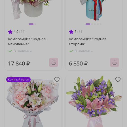
4.9
(52)
5
(81)
Композиция "Чудное
Композиция "Родная
мгновение"
Сторона"
В наличии
В наличии
17 840 ₽
6 850 ₽
Крупный бутон