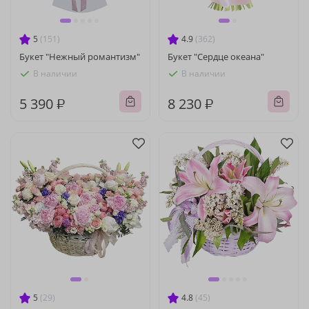
5
(151)
4.9
(362)
Букет "Нежный романтизм"
Букет "Сердце океана"
В наличии
В наличии
5 390 ₽
8 230 ₽
5
(29)
4.8
(45)