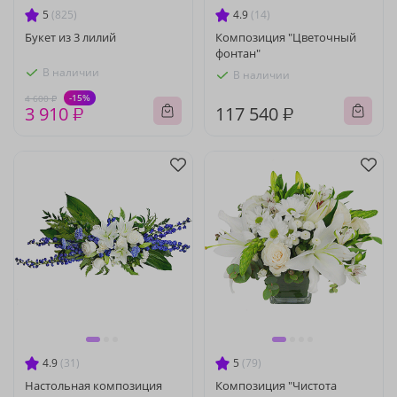
5
(825)
4.9
(14)
Букет из 3 лилий
Композиция "Цветочный
фонтан"
В наличии
В наличии
-15%
4 600 ₽
3 910 ₽
117 540 ₽
4.9
(31)
5
(79)
Настольная композиция
Композиция "Чистота