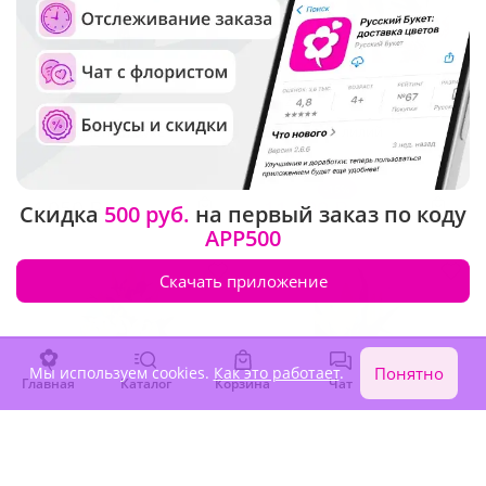
4.9
(183)
4.9
(135)
Вертикальный букет
Букет из 11 лилий
В наличии
В наличии
-15%
13 160 ₽
4 050 ₽
11 190 ₽
Скидка
500 руб.
на первый заказ по коду
APP500
Скачать приложение
Мы используем cookies.
Как это работает
.
Понятно
Главная
Каталог
Корзина
Чат
Войти