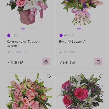
5
(56)
4.9
(91)
Композиция "Гармония
Букет "Афродита"
чувств"
В наличии
В наличии
7 940 ₽
7 660 ₽