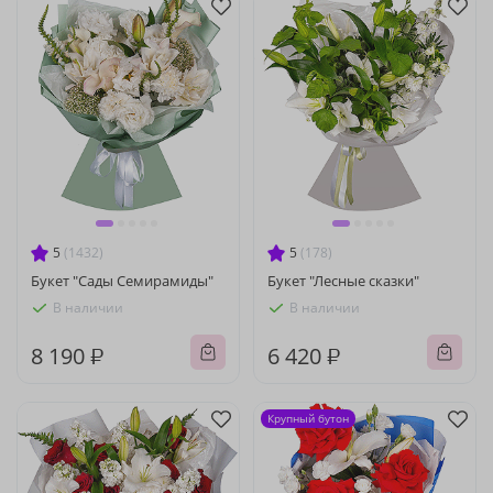
5
(1432)
5
(178)
Букет "Сады Семирамиды"
Букет "Лесные сказки"
В наличии
В наличии
8 190 ₽
6 420 ₽
Крупный бутон