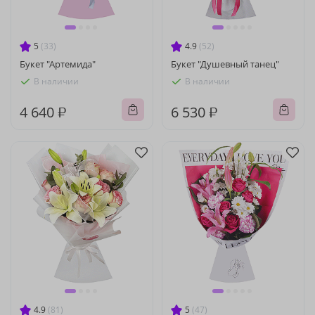
5
(33)
4.9
(52)
Букет "Артемида"
Букет "Душевный танец"
В наличии
В наличии
4 640 ₽
6 530 ₽
4.9
(81)
5
(47)