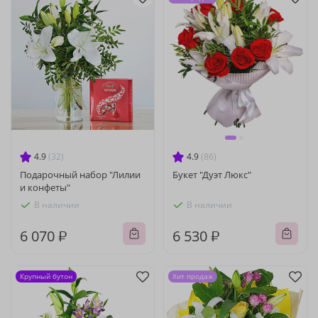
4.9
(32)
4.9
(86)
Подарочный набор "Лилии
Букет "Дуэт Люкс"
и конфеты"
В наличии
В наличии
6 070 ₽
6 530 ₽
Крупный бутон
Хит продаж