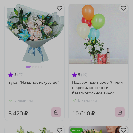
5
(27)
5
(19)
Букет "Изящное искусство"
Подарочный набор "Лилии,
шарики, конфеты и
безалкогольное вино"
В наличии
В наличии
8 420 ₽
10 610 ₽
Акция