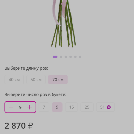
Выберите длину роз:
40 см
50 см
70 см
Выберите число роз в букете:
7
9
15
25
51
2 870
₽