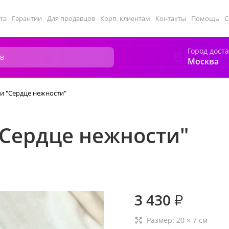
та
Гарантии
Для продавцов
Корп. клиентам
Контакты
Помощь
С
Город дост
Москва
и "Сердце нежности"
"Сердце нежности"
3 430
₽
Размер:
20
×
7
см