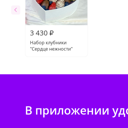
3 430
₽
Набор клубники
"Сердце нежности"
В приложении удо