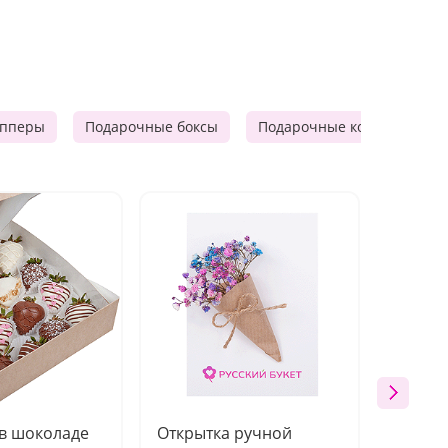
опперы
Подарочные боксы
Подарочные корзины
 в шоколаде
Открытка ручной
Ваза п