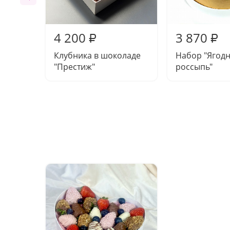
4 200
3 870
₽
₽
Клубника в шоколаде
Набор "Ягод
"Престиж"
россыпь"