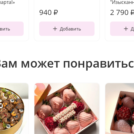
марта!»
"Изысканн
940
2 790
₽
вить
Добавить
Д
Вам может понравитьс