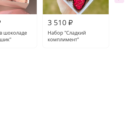
3 510
4 42
₽
₽
 в шоколаде
Набор "Сладкий
Клубни
 шик"
комплимент"
"Сладк