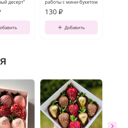
ый десерт"
работы с мини-букетом
130
1 10
₽
₽
обавить
Добавить
я