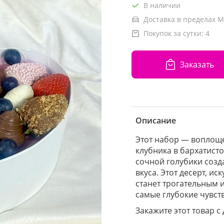
В наличии
Доставка в пределах М
Покупок за сутки:
4
Заказать
Описание
Этот набор — воплощ
клубника в бархатист
сочной голубики созд
вкуса. Этот десерт, и
станет трогательным 
самые глубокие чувств
Закажите этот товар с 