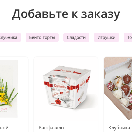
Добавьте к заказу
Клубника
Бенто-торты
Сладости
Игрушки
Т
чной
Раффаэлло
Клубника