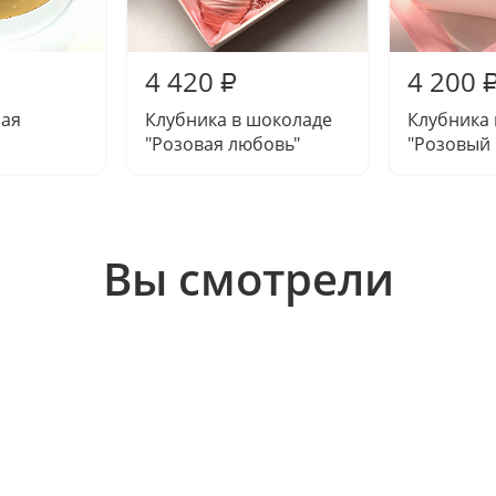
4 420
4 200
₽
ная
Клубника в шоколаде
Клубника
"Розовая любовь"
"Розовый
Вы смотрели