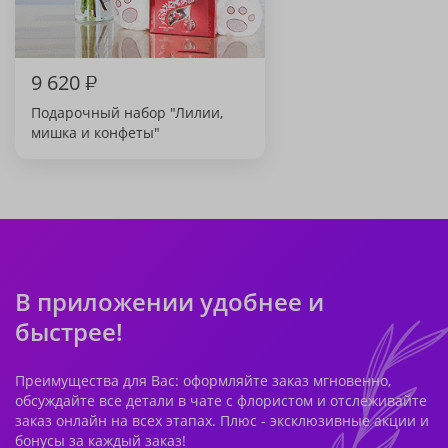
9 620
₽
Подарочный набор "Лилии,
мишка и конфеты"
В приложении удобнее и
быстрее!
Преимущества для Вас: оформляйте заказ мгновенно,
обсуждайте все детали в чате с флористом и отслеживайте
заказ онлайн на всех этапах. Плюс - эксклюзивные акции и
бонусы за каждый заказ!