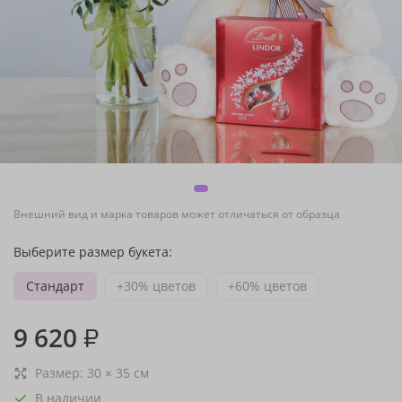
Внешний вид и марка товаров может отличаться от образца
Выберите размер букета:
Стандарт
+30% цветов
+60% цветов
9 620
₽
Размер:
30
×
35
см
В наличии