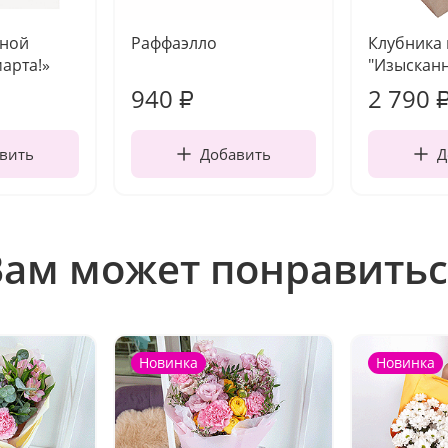
чной
Раффаэлло
Клубника
марта!»
"Изысканн
940
2 790
₽
вить
Добавить
Д
Вам может понравитьс
Новинка
Новинка