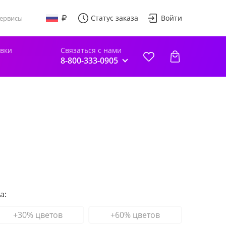
Статус заказа
Войти
ервисы
авки
Связаться с нами
8-800-333-0905
а:
+30% цветов
+60% цветов