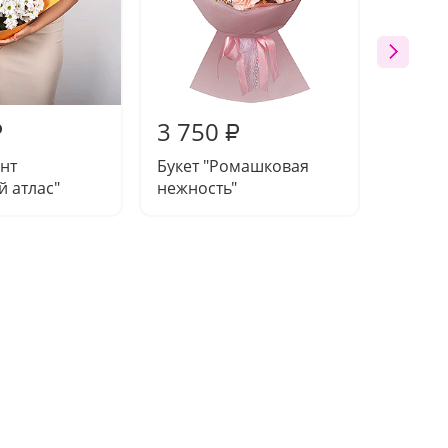
3 750
3 36
₽
₽
ант
Букет "Ромашковая
Букет 
 атлас"
нежность"
настро