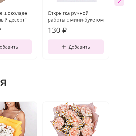
 в шоколаде
Открытка ручной
Ваза п
ый десерт"
работы с мини-букетом
130
1 10
₽
₽
обавить
Добавить
я