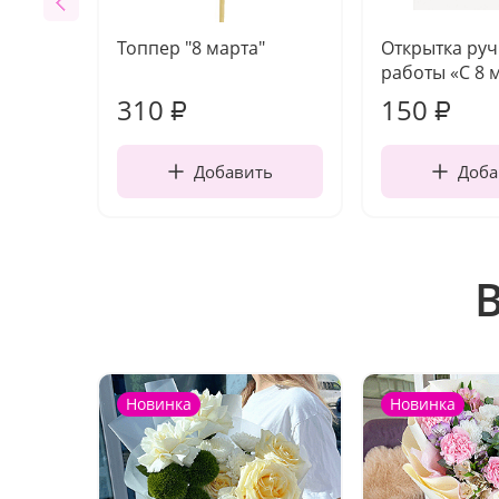
Топпер "8 марта"
Открытка ру
работы «С 8 
310
150
₽
₽
Добавить
Доба
Новинка
Новинка