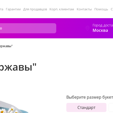
та
Гарантии
Для продавцов
Корп. клиентам
Контакты
Помощь
С
Город дост
Москва
державы"
ержавы"
Выберите размер букет
Стандарт