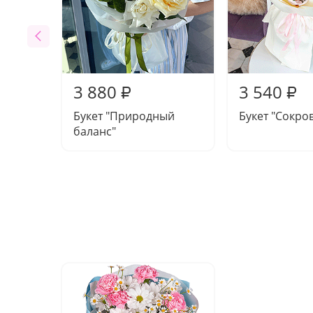
3 880
3 540
₽
₽
Букет "Природный
Букет "Сокро
баланс"