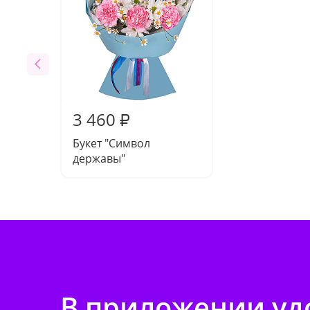
3 460
₽
Букет "Символ
державы"
В приложении удо