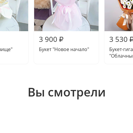
3 900
3 530
₽
вище"
Букет "Новое начало"
Букет-гиг
"Облачный
Вы смотрели