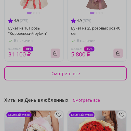
4.9
(275)
4.9
(579)
Букет из 101 розы
Букет из 25 розовых роз 40
"Королевский рубин"
см
В наличии
В наличии
-10%
-15%
34 470 ₽
6 820 ₽
31 100 ₽
5 800 ₽
Смотреть все
Хиты на День влюбленных
Смотреть все
Крупный бутон
Крупный бутон