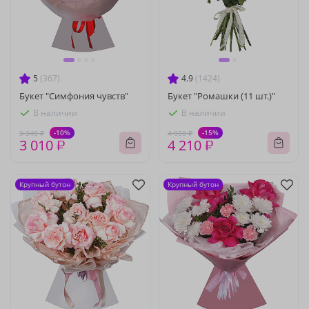
5
(367)
4.9
(1424)
Букет "Симфония чувств"
Букет "Ромашки (11 шт.)"
В наличии
В наличии
-10%
-15%
3 340 ₽
4 950 ₽
3 010 ₽
4 210 ₽
Крупный бутон
Крупный бутон