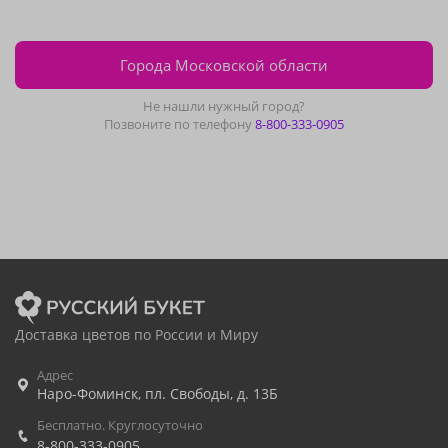
Города Московской области
Не нашли нужный город?
Позвоните по телефону
8-800-333-0905
Доставка цветов по России и Миру
Адрес
Наро-Фоминск
,
пл. Свободы, д. 13Б
Бесплатно. Круглосуточно
8-800-333-0905