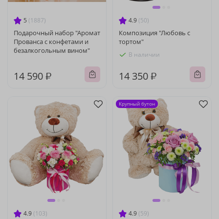
5
(1887)
4.9
(50)
Подарочный набор "Аромат
Композиция "Любовь с
Прованса с конфетами и
тортом"
безалкогольным вином"
В наличии
14 590 ₽
14 350 ₽
Крупный бутон
4.9
(103)
4.9
(59)