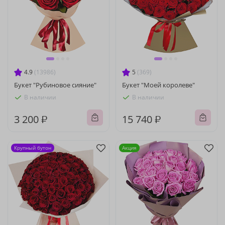
4.9
(13986)
5
(369)
Букет "Рубиновое сияние"
Букет "Моей королеве"
В наличии
В наличии
3 200 ₽
15 740 ₽
Крупный бутон
Акция