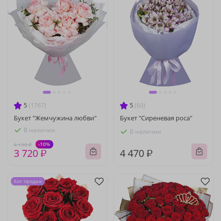
5
(1767)
5
(60)
Букет "Жемчужина любви"
Букет "Сиреневая роса"
В наличии
В наличии
-10%
4 130 ₽
3 720 ₽
4 470 ₽
Хит продаж