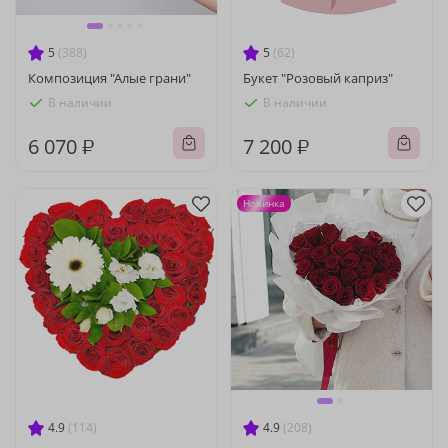
5
(388)
5
(62)
Композиция "Алые грани"
Букет "Розовый каприз"
В наличии
В наличии
6 070 ₽
7 200 ₽
Новинка
4.9
(114)
4.9
(208)