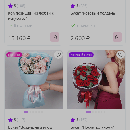
5
(188)
5
(286)
Композиция "Из любви к
Букет "Розовый полдень"
искусству"
В наличии
В наличии
15 160 ₽
2 600 ₽
Новинка
Крупный бутон
5
(117)
5
(167)
Букет "Воздушный этюд"
Букет "После полуночи"