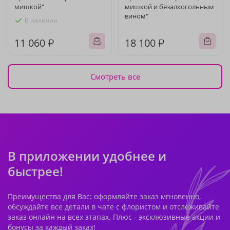
мишкой"
мишкой и безалкогольным
вином"
В наличии
11 060 ₽
18 100 ₽
Смотреть все
В приложении удобнее и
быстрее!
Преимущества для Вас: оформляйте заказ мгновенно,
обсуждайте все детали в чате с флористом и отслеживайте
заказ онлайн на всех этапах. Плюс - эксклюзивные акции и
бонусы за каждый заказ!