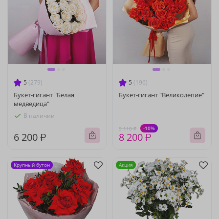
5
(279)
5
(196)
Букет-гигант "Белая
Букет-гигант "Великолепие"
медведица"
В наличии
-10%
9 110 ₽
6 200 ₽
8 200 ₽
Крупный бутон
Акция