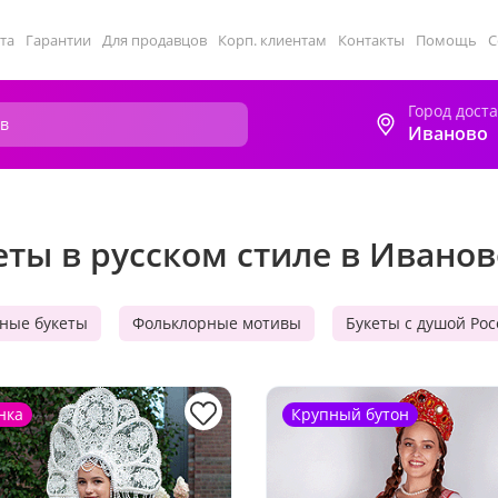
та
Гарантии
Для продавцов
Корп. клиентам
Контакты
Помощь
С
Город дост
Иваново
еты в русском стиле в Иванов
ные букеты
Фольклорные мотивы
Букеты с душой Ро
нка
Крупный бутон