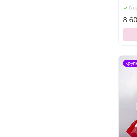
В н
8 6
Круп