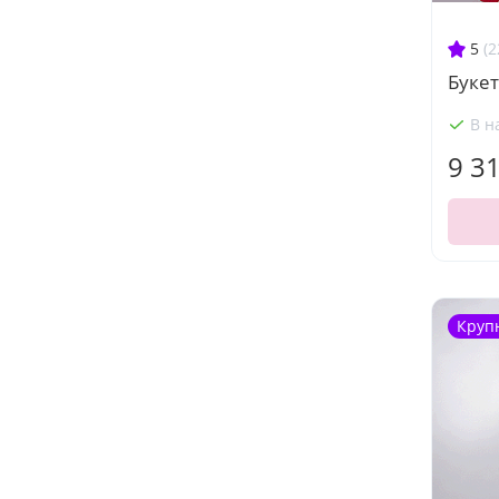
5
(2
Букет
В н
9 3
Круп