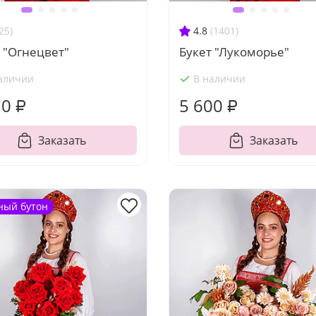
25)
4.8
(1401)
 "Огнецвет"
Букет "Лукоморье"
аличии
В наличии
10 ₽
5 600 ₽
Заказать
Заказать
ный бутон