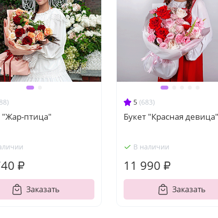
88)
5
(683)
 "Жар-птица"
Букет "Красная девица
аличии
В наличии
740 ₽
11 990 ₽
Заказать
Заказать