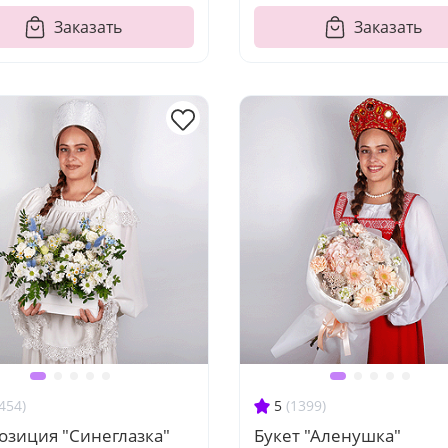
Заказать
Заказать
454)
5
(1399)
озиция "Синеглазка"
Букет "Аленушка"