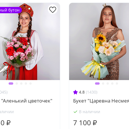
ный бутон
045)
4.8
(1430)
 "Аленький цветочек"
Букет "Царевна Несме
аличии
В наличии
30 ₽
7 100 ₽