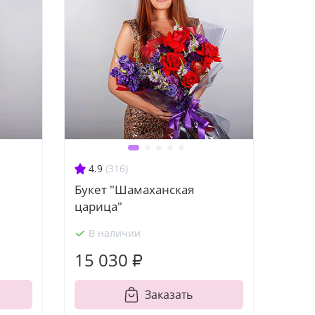
4.9
(316)
Букет "Шамаханская
царица"
В наличии
15 030 ₽
Заказать