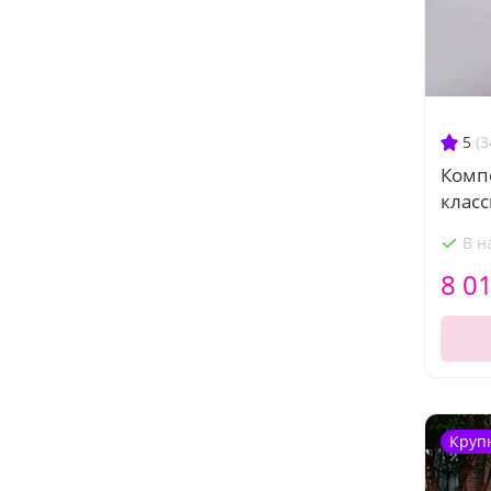
5
(3
Комп
класс
В н
8 0
Круп