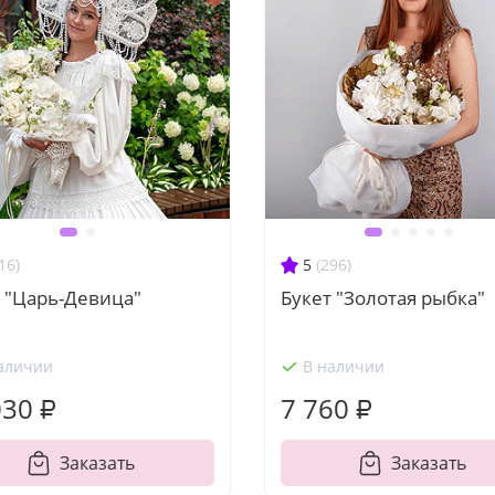
16)
5
(296)
 "Царь-Девица"
Букет "Золотая рыбка"
аличии
В наличии
030 ₽
7 760 ₽
Заказать
Заказать