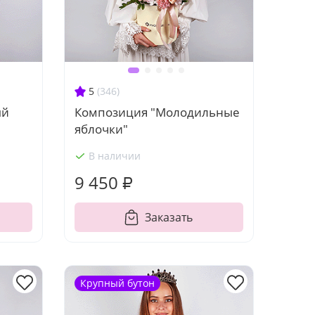
5
(346)
ый
Композиция "Молодильные
яблочки"
В наличии
9 450 ₽
Заказать
Крупный бутон