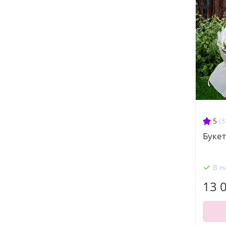
5
(3
Букет
В н
13 