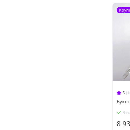
Круп
5
(1
Букет
В н
8 9