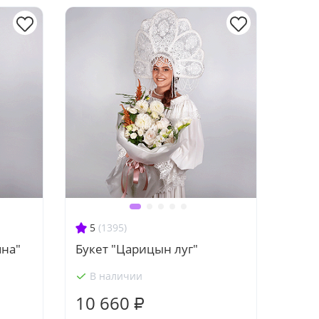
5
(1395)
яна"
Букет "Царицын луг"
В наличии
10 660 ₽