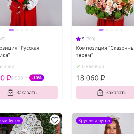
45)
5
(700)
озиция "Русская
Композиция "Сказочн
ика"
терем"
аличии
В наличии
10 ₽
18 060 ₽
8 900 ₽
-10%
Заказать
Заказать
ный бутон
Крупный бутон