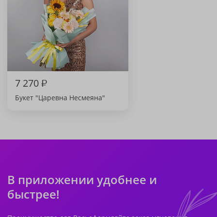
7 270
₽
Букет "Царевна Несмеяна"
В приложении удобнее и
быстрее!