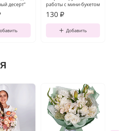
ый десерт"
работы с мини-букетом
130
1 10
₽
₽
обавить
Добавить
я