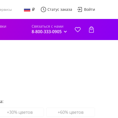
Статус заказа
Войти
ервисы
авки
Связаться с нами
8-800-333-0905
а:
+30% цветов
+60% цветов