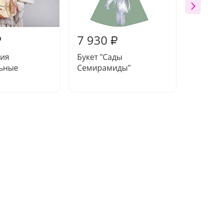
7 930
8 04
₽
₽
ия
Букет "Сады
Букет
ьные
Семирамиды"
розово