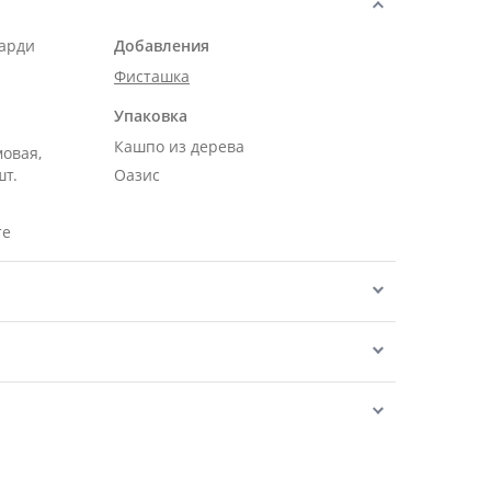
карди
Добавления
Фисташка
Упаковка
Кашпо из дерева
мовая,
шт.
Оазис
те