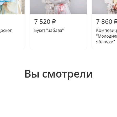
7 520
7 860
₽
доскоп
Букет "Забава"
Композиц
"Молодил
яблочки"
Вы смотрели