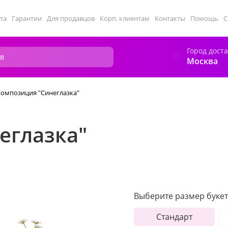
та
Гарантии
Для продавцов
Корп. клиентам
Контакты
Помощь
С
Город дост
Москва
Композиция "Синеглазка"
еглазка"
Выберите размер букет
Стандарт