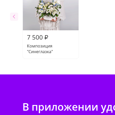
7 500
₽
Композиция
"Синеглазка"
В приложении удо