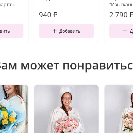
марта!»
"Изысканн
940
2 790
₽
вить
Добавить
Д
Вам может понравитьс