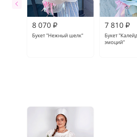
8 070
7 810
₽
₽
Букет "Нежный шелк"
Букет "Калей
эмоций"