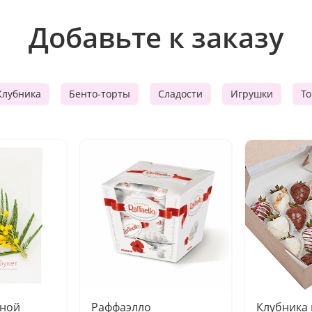
Добавьте к заказу
Клубника
Бенто-торты
Сладости
Игрушки
Т
чной
Раффаэлло
Клубника