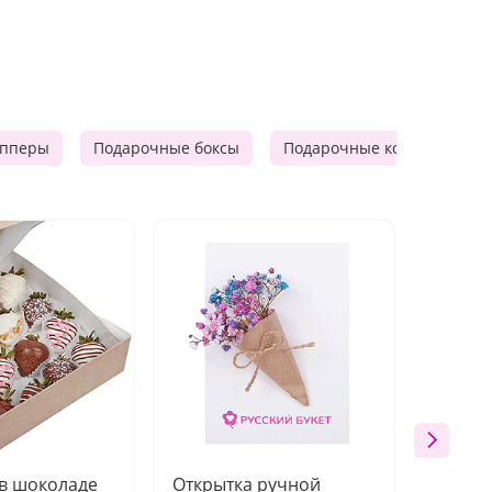
опперы
Подарочные боксы
Подарочные корзины
 в шоколаде
Открытка ручной
Ваза п