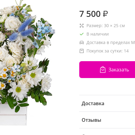
7 500
₽
Размер:
30
×
25
см
В наличии
Доставка в пределах М
Покупок за сутки:
14
Заказать
Доставка
Отзывы