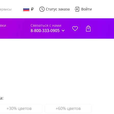
Статус заказа
Войти
ервисы
авки
Связаться с нами
8-800-333-0905
а:
+30% цветов
+60% цветов