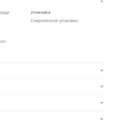
карди
Упаковка
Современная упаковка
рко-