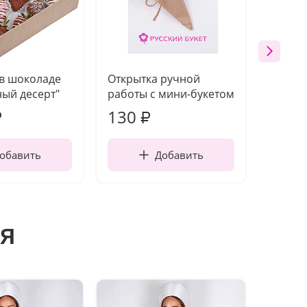
 в шоколаде
Открытка ручной
Ваза п
ый десерт"
работы с мини-букетом
130
1 10
₽
₽
обавить
Добавить
я