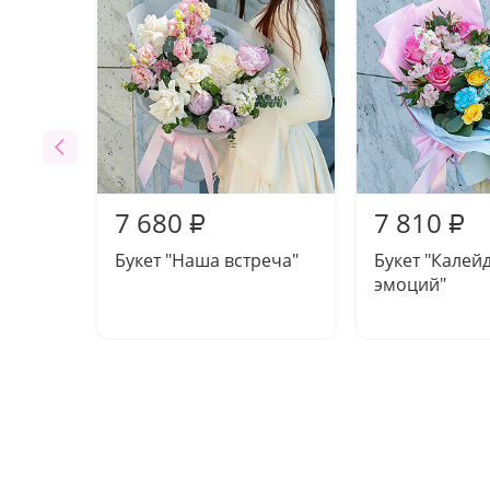
7 680
7 810
₽
₽
Букет "Наша встреча"
Букет "Калей
эмоций"