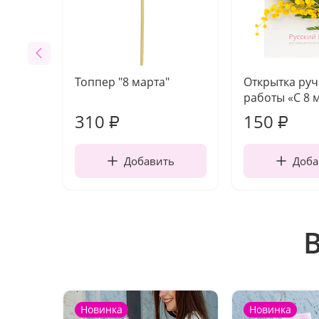
Топпер "8 марта"
Открытка ру
работы «С 8 
310
150
₽
₽
Добавить
Доба
Новинка
Новинка