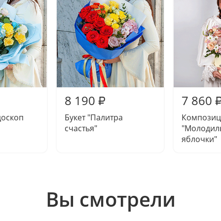
8 190
7 860
₽
доскоп
Букет "Палитра
Композиц
счастья"
"Молодил
яблочки"
Вы смотрели