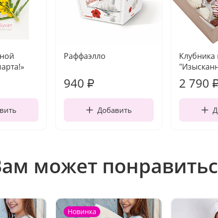
чной
Раффаэлло
Клубника
марта!»
"Изысканн
940
2 790
₽
вить
Добавить
Д
Вам может понравитьс
Новинка