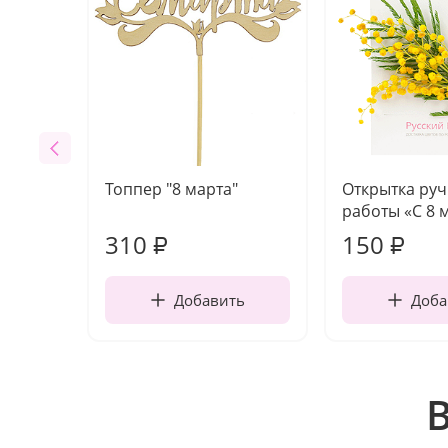
Топпер "8 марта"
Открытка ру
работы «С 8 
310
150
₽
₽
Добавить
Доба