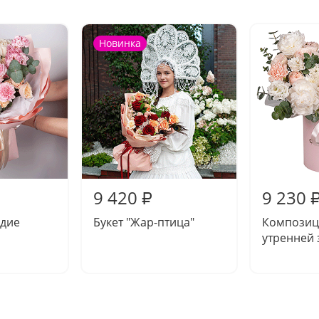
Новинка
9 420
9 230
₽
здие
Букет "Жар-птица"
Композиц
утренней 