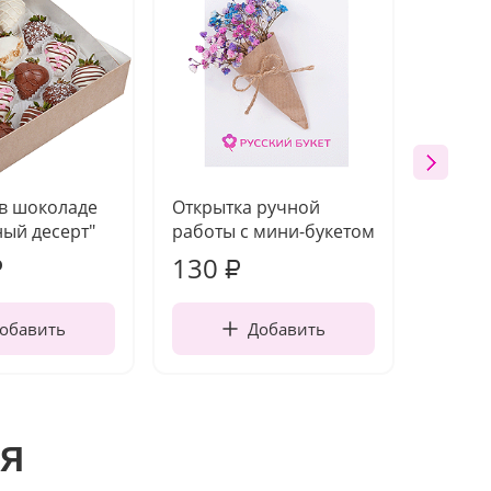
 в шоколаде
Открытка ручной
Ваза п
ый десерт"
работы с мини-букетом
130
1 10
₽
₽
обавить
Добавить
я