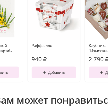
чной
Раффаэлло
Клубника
марта!»
"Изысканн
940
2 790
₽
вить
Добавить
Д
Вам может понравитьс