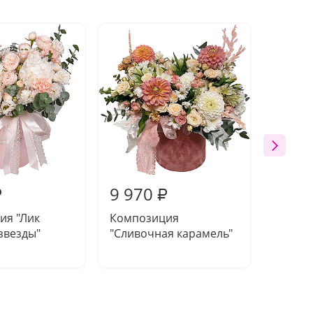
9 970
9 81
₽
₽
ия "Лик
Композиция
Букет 
звезды"
"Сливочная карамель"
Экстра