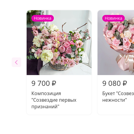
Новинка
Новинка
9 700
9 080
₽
₽
Композиция
Букет "Созве
"Созвездие первых
нежности"
признаний"