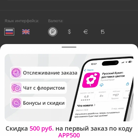
Язык интерфейса:
Валюта:
©
Служба круглосуточной доставки цветов в Москве
Русский Букет, 2026
Общество с ограниченной ответственностью «Технология»
ОГРН: 1195476081745, ИНН: 5410081997
Юридический адрес: г. Новосибирск, ул. Ипподромская,
д.42, оф. 3
Рейтинг Русского букета в г. Москва
Скидка
500 руб.
на первый заказ по коду
APP500