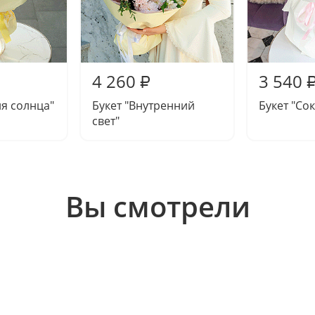
4 260
3 540
₽
ия солнца"
Букет "Внутренний
Букет "Со
свет"
Вы смотрели