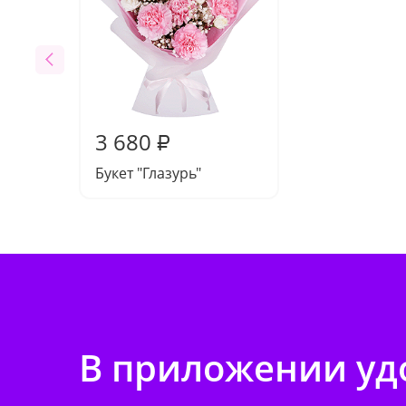
3 680
₽
Букет "Глазурь"
В приложении удо