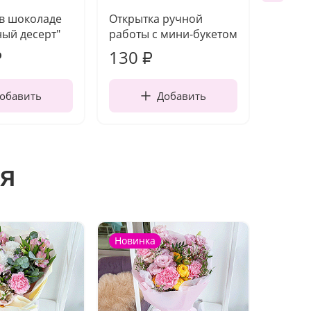
 в шоколаде
Открытка ручной
Ваза п
ый десерт"
работы с мини-букетом
130
1 10
₽
₽
обавить
Добавить
я
Новинка