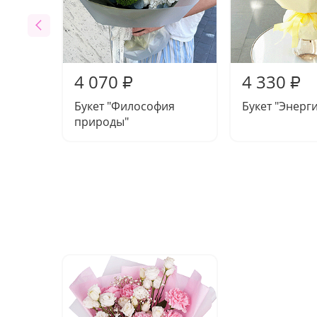
4 070
4 330
₽
₽
Букет "Философия
Букет "Энерг
природы"