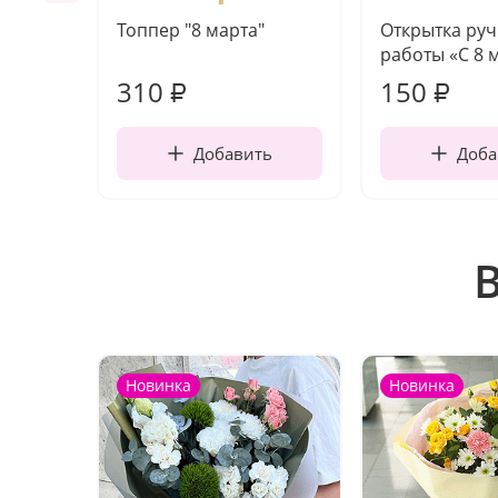
Топпер "8 марта"
Открытка ру
работы «С 8 
310
150
₽
₽
Добавить
Доба
Новинка
Новинка