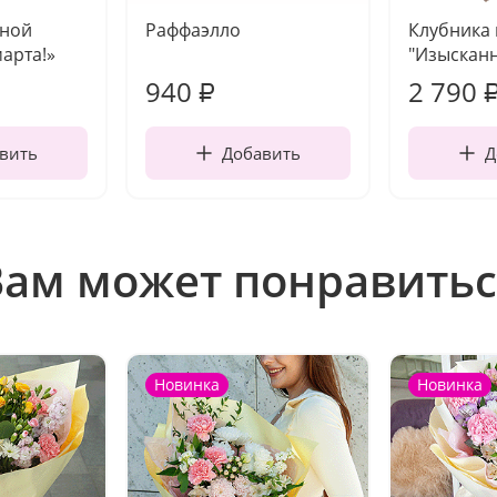
чной
Раффаэлло
Клубника
марта!»
"Изысканн
940
2 790
₽
вить
Добавить
Д
Вам может понравитьс
Новинка
Новинка