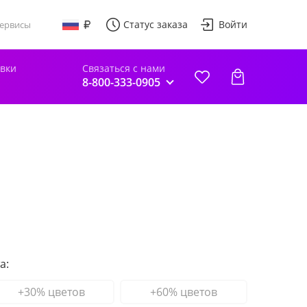
Статус заказа
Войти
ервисы
авки
Связаться с нами
8-800-333-0905
а:
+30% цветов
+60% цветов