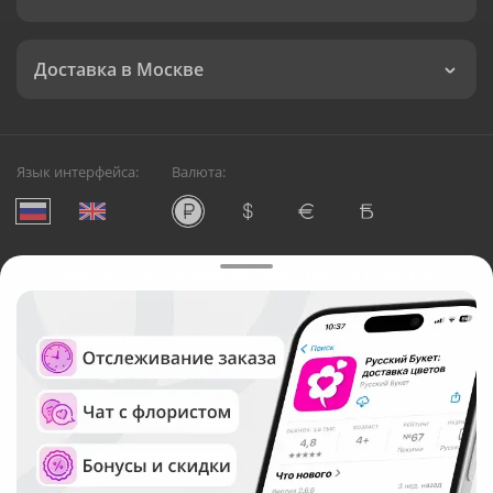
Доставка в Москве
Язык интерфейса:
Валюта:
©
Служба круглосуточной доставки цветов в Москве
Русский Букет, 2026
Общество с ограниченной ответственностью «Технология»
ОГРН: 1195476081745, ИНН: 5410081997
Юридический адрес: г. Новосибирск, ул. Ипподромская,
д.42, оф. 3
Рейтинг Русского букета в г. Москва