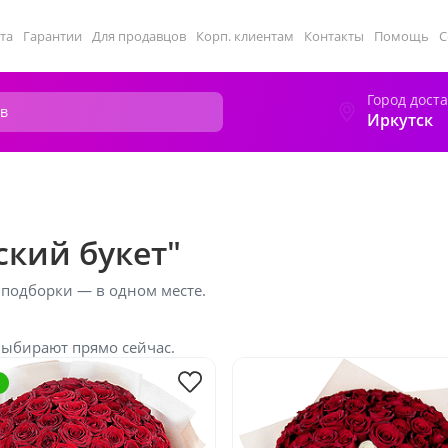
та
Гарантии
Для продавцов
Корп. клиентам
Контакты
Помощь
С
Город дост
Иркутск
ский букет"
 подборки — в одном месте.
выбирают прямо сейчас.
я