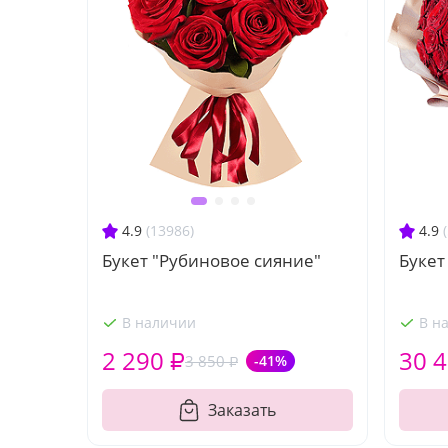
4.9
(13986)
4.9
Букет "Рубиновое сияние"
Букет
В наличии
В н
2 290 ₽
30 4
3 850 ₽
-41%
Заказать