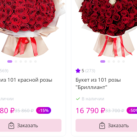
(569)
5
(273)
 из 101 красной розы
Букет из 101 розы
"Бриллиант"
аличии
В наличии
80 ₽
16 790 ₽
35 860 ₽
-15%
33 700 ₽
-50
Заказать
Заказать