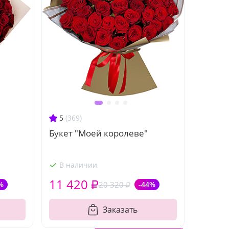
5
(369)
Букет "Моей королеве"
В наличии
11 420 ₽
%
20 320 ₽
-44%
Заказать