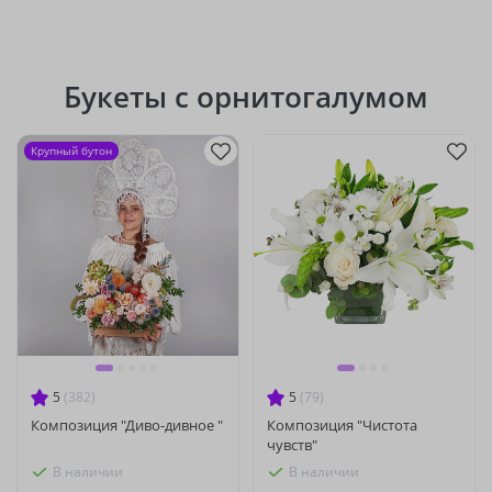
Букеты с орнитогалумом
Крупный бутон
5
(382)
5
(79)
Композиция "Диво-дивное "
Композиция "Чистота
чувств"
В наличии
В наличии