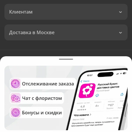
Клиентам
Доставка в Москве
Язык интерфейса:
Валюта:
©
Служба круглосуточной доставки цветов в Москве
Русский Букет, 2026
Общество с ограниченной ответственностью «Технология»
ОГРН: 1195476081745, ИНН: 5410081997
Юридический адрес: г. Новосибирск, ул. Ипподромская,
д.42, оф. 3