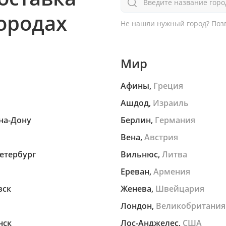
Введите название горо
городах
Не нашли нужный город?
Позв
Мир
Афины,
Греция
Ашдод,
Израиль
на-Дону
Берлин,
Германия
Вена,
Австрия
етербург
Вильнюс,
Литва
Ереван,
Армения
вск
Женева,
Швейцария
Лондон,
Великобритания
нск
Лос-Анджелес,
США