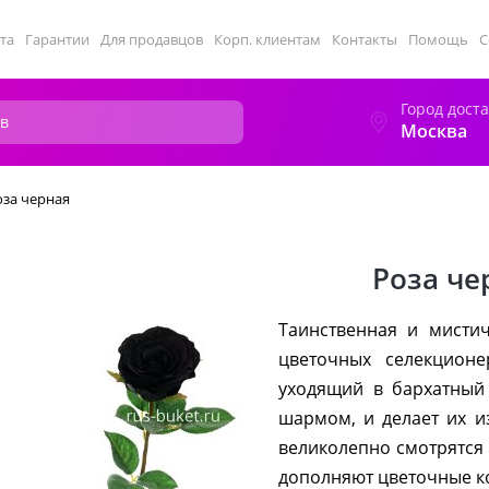
та
Гарантии
Для продавцов
Корп. клиентам
Контакты
Помощь
С
Город дост
Москва
оза черная
Роза че
Таинственная и мисти
цветочных селекционе
уходящий в бархатный
шармом, и делает их 
великолепно смотрятся
дополняют цветочные ко