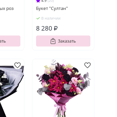
4.9
(20)
ых роз
Букет "Султан"
В наличии
8 280 ₽
ать
Заказать