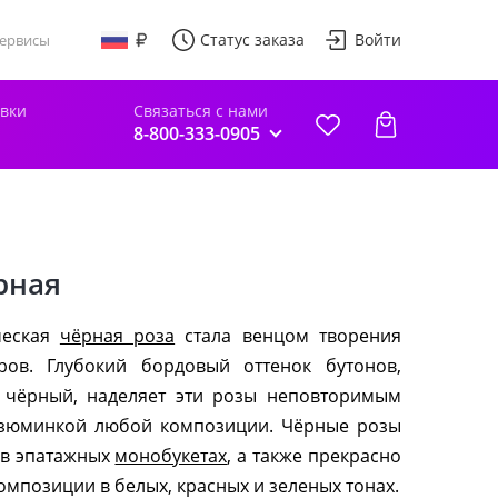
Статус заказа
Войти
ервисы
авки
Связаться с нами
8-800-333-0905
рная
ческая
чёрная роза
стала венцом творения
ров. Глубокий бордовый оттенок бутонов,
 чёрный, наделяет эти розы неповторимым
изюминкой любой композиции. Чёрные розы
 в эпатажных
монобукетах
, а также прекрасно
мпозиции в белых, красных и зеленых тонах.