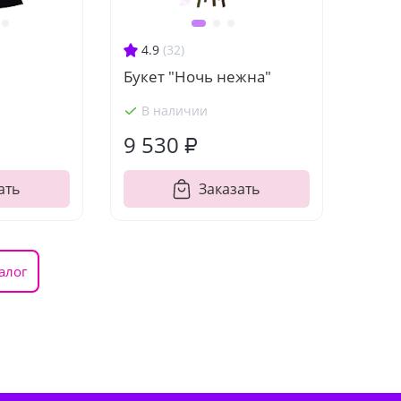
4.9
(32)
Букет "Ночь нежна"
В наличии
9 530 ₽
ать
Заказать
алог