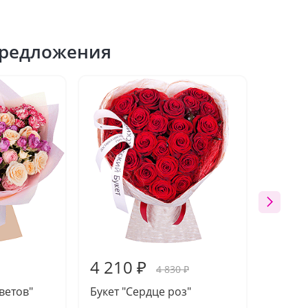
редложения
4 210 ₽
4 09
4 830 ₽
ветов"
Букет "Сердце роз"
Букет 