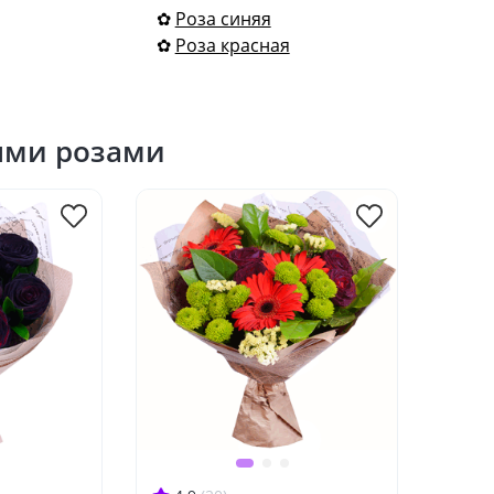
✿
Роза синяя
✿
Роза красная
ыми розами