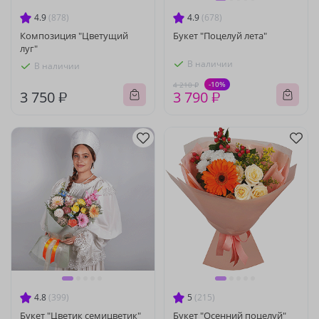
4.9
(878)
4.9
(678)
Композиция "Цветущий
Букет "Поцелуй лета"
луг"
В наличии
В наличии
-10%
4 210 ₽
3 750 ₽
3 790 ₽
4.8
(399)
5
(215)
Букет "Цветик семицветик"
Букет "Осенний поцелуй"