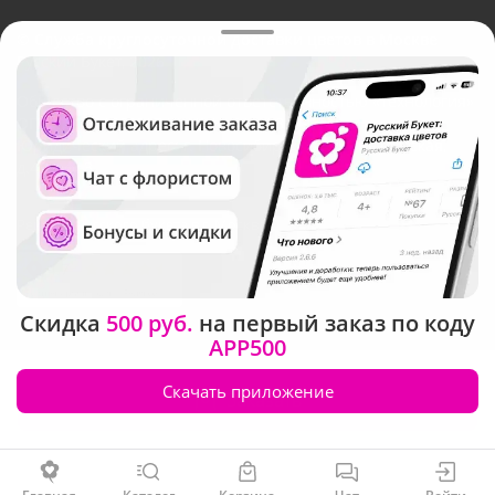
©
Служба круглосуточной доставки цветов в Москве
Русский Букет, 2026
Общество с ограниченной ответственностью «Технология»
ОГРН: 1195476081745, ИНН: 5410081997
Юридический адрес: г. Новосибирск, ул. Ипподромская,
д.42, оф. 3
Рейтинг Русского букета в г. Москва
Скидка
500 руб.
на первый заказ по коду
APP500
Скачать приложение
Заказать