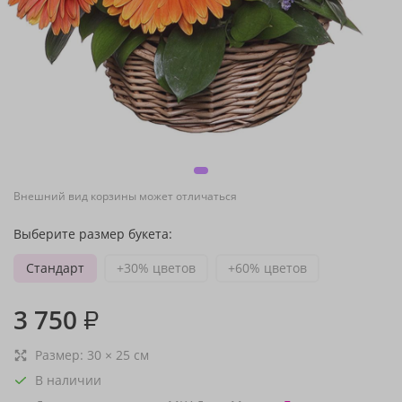
Внешний вид корзины может отличаться
Выберите размер букета:
Стандарт
+30% цветов
+60% цветов
3 750
₽
Размер:
30
×
25
см
В наличии