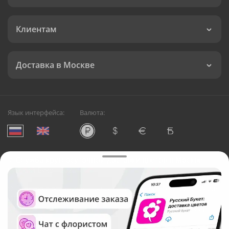
Клиентам
Доставка в Москве
Язык интерфейса:
Валюта:
©
Служба круглосуточной доставки цветов в Москве
Русский Букет, 2026
Общество с ограниченной ответственностью «Технология»
ОГРН: 1195476081745, ИНН: 5410081997
Юридический адрес: г. Новосибирск, ул. Ипподромская,
д.42, оф. 3