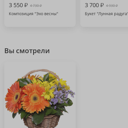
3 550
₽
3 700
₽
4 730
4 930
₽
₽
Композиция "Эхо весны"
Букет "Лунная радуга
Вы смотрели