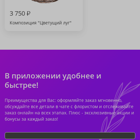
3 750
₽
Композиция "Цветущий луг"
В приложении удобнее и
быстрее!
Преимущества для Вас: оформляйте заказ мгновенно,
обсуждайте все детали в чате с флористом и отслеживайте
заказ онлайн на всех этапах. Плюс - эксклюзивные акции и
бонусы за каждый заказ!