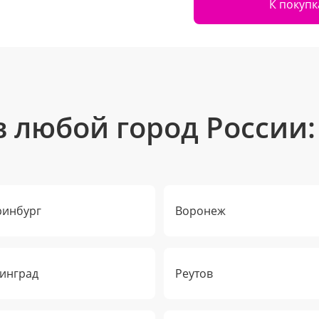
К покуп
в любой город России:
ринбург
Воронеж
инград
Реутов