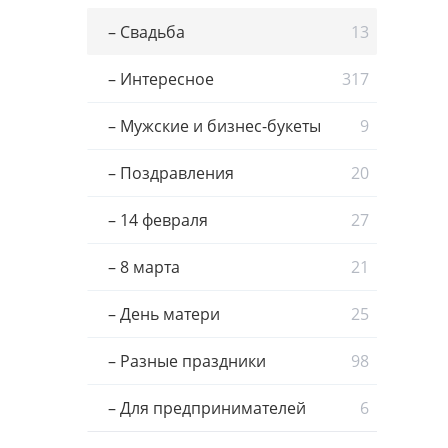
– Свадьба
13
– Интересное
317
– Мужские и бизнес-букеты
9
– Поздравления
20
– 14 февраля
27
– 8 марта
21
– День матери
25
– Разные праздники
98
– Для предпринимателей
6