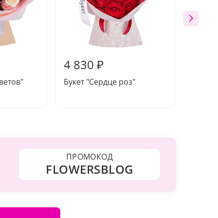
4 830 ₽
4 09
ветов"
Букет "Сердце роз"
Букет 
шт.)"
ПРОМОКОД
FLOWERSBLOG