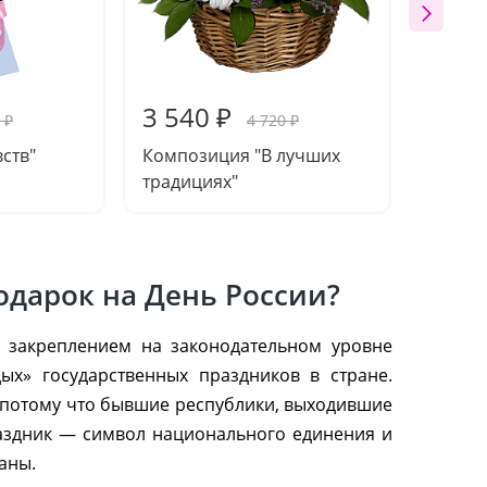
3 540 ₽
5 41
 ₽
4 720 ₽
вств"
Композиция "В лучших
Букет 
традициях"
дарок на День России?
 закреплением на законодательном уровне
ых» государственных праздников в стране.
 потому что бывшие республики, выходившие
праздник — символ национального единения и
аны.