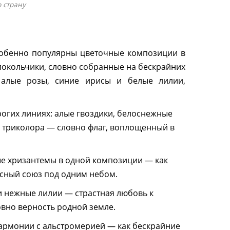
 страну
особенно популярны цветочные композиции в
олокольчики, словно собранные на бескрайних
: алые розы, синие ирисы и белые лилии,
трогих линиях: алые гвоздики, белоснежные
 триколора — словно флаг, воплощенный в
ые хризантемы в одной композиции — как
асный союз под одним небом.
 и нежные лилии — страстная любовь к
овно верность родной земле.
 гармонии с альстромерией — как бескрайние