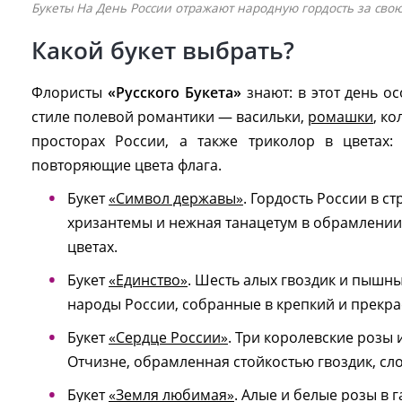
Букеты На День России отражают народную гордость за свою
Какой букет выбрать?
Флористы
«Русского Букета»
знают: в этот день 
стиле полевой романтики — васильки,
ромашки
, к
просторах России, а также триколор в цветах
повторяющие цвета флага.
Букет
«Символ державы»
. Гордость России в с
хризантемы и нежная танацетум в обрамлении
цветах.
Букет
«Единство»
. Шесть алых гвоздик и пышн
народы России, собранные в крепкий и прекр
Букет
«Сердце России»
. Три королевские розы
Отчизне, обрамленная стойкостью гвоздик, сл
Букет
«Земля любимая»
. Алые и белые розы в