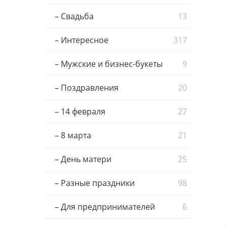
– Свадьба
13
– Интересное
317
– Мужские и бизнес-букеты
9
– Поздравления
20
– 14 февраля
27
– 8 марта
21
– День матери
25
– Разные праздники
98
– Для предпринимателей
6