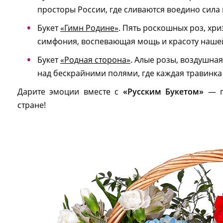
просторы России, где сливаются воедино сила 
Букет
«Гимн Родине»
. Пять роскошных роз, хр
симфония, воспевающая мощь и красоту нашей
Букет
«Родная сторона»
. Алые розы, воздушна
над бескрайними полями, где каждая травинк
Дарите эмоции вместе с
«Русским Букетом»
— пу
стране!