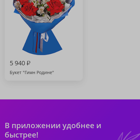
5 940
₽
Букет "Гимн Родине"
В приложении удобнее и
быстрее!