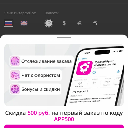
Язык интерфейса:
Валюта:
©
Служба круглосуточной доставки цветов в Москве
Русский Букет, 2026
Общество с ограниченной ответственностью «Технология»
ОГРН: 1195476081745, ИНН: 5410081997
Юридический адрес: г. Новосибирск, ул. Ипподромская,
д.42, оф. 3
Рейтинг Русского букета в г. Москва
Скидка
500 руб.
на первый заказ по коду
APP500