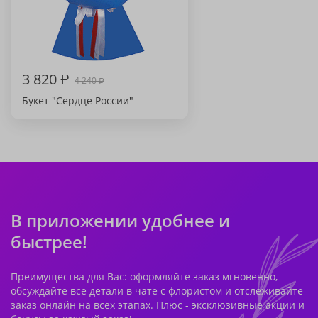
3 820
₽
4 240
₽
Букет "Сердце России"
В приложении удобнее и
быстрее!
Преимущества для Вас: оформляйте заказ мгновенно,
обсуждайте все детали в чате с флористом и отслеживайте
заказ онлайн на всех этапах. Плюс - эксклюзивные акции и