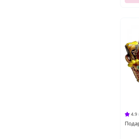
4.9
Подар