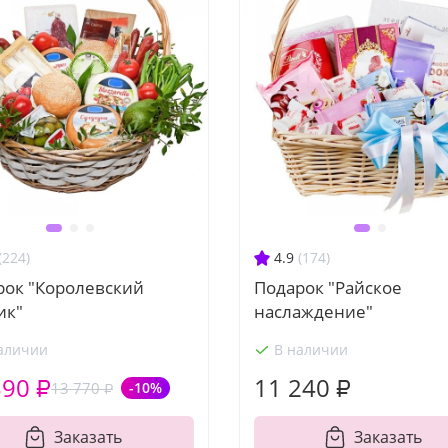
(224)
4.9
(174)
рок "Королевский
Подарок "Райское
ик"
наслаждение"
аличии
В наличии
390 ₽
11 240 ₽
13 770 ₽
-10%
Заказать
Заказать