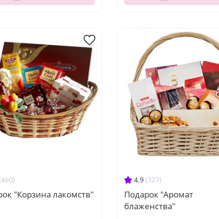
(460)
4.9
(327)
ок "Корзина лакомств"
Подарок "Аромат
блаженства"