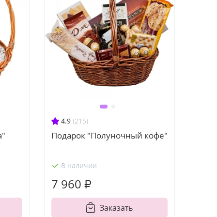
4.9
(215)
а"
Подарок "Полуночный кофе"
В наличии
7 960 ₽
Заказать