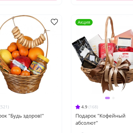
Акция
(521)
4.9
(168)
ок "Будь здоров!"
Подарок "Кофейный
абсолют"