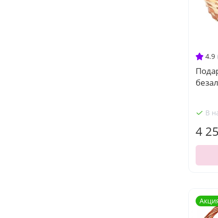
4.9
Пода
беза
В н
4 2
Акци