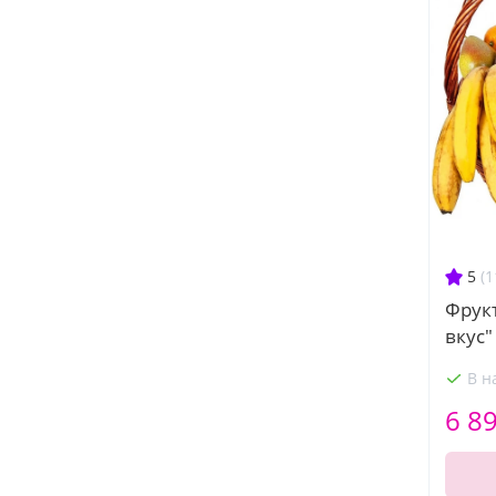
5
(1
Фрук
вкус"
В н
6 8