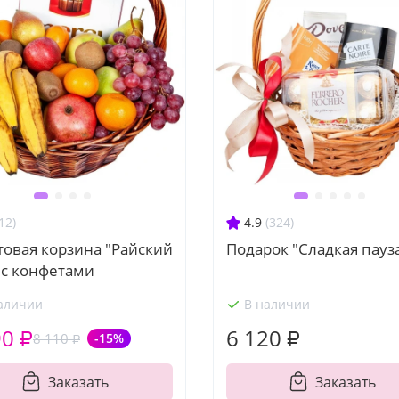
12)
4.9
(324)
товая корзина "Райский
Подарок "Сладкая пауз
 с конфетами
аличии
В наличии
90 ₽
6 120 ₽
8 110 ₽
-15%
Заказать
Заказать