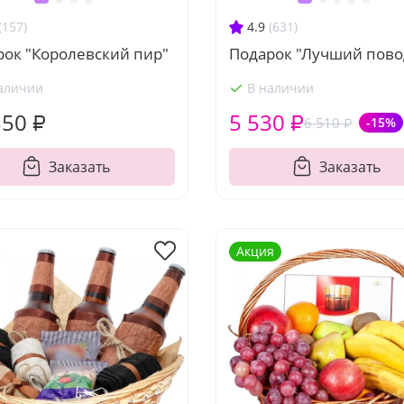
(157)
4.9
(631)
рок "Королевский пир"
Подарок "Лучший пово
аличии
В наличии
350 ₽
5 530 ₽
6 510 ₽
-15%
Заказать
Заказать
Акция