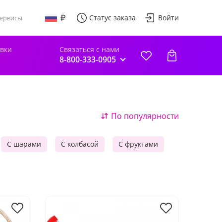
Статус заказа
Войти
ервисы
авки
Связаться с нами
8-800-333-0905
По популярности
С шарами
С колбасой
С фруктами