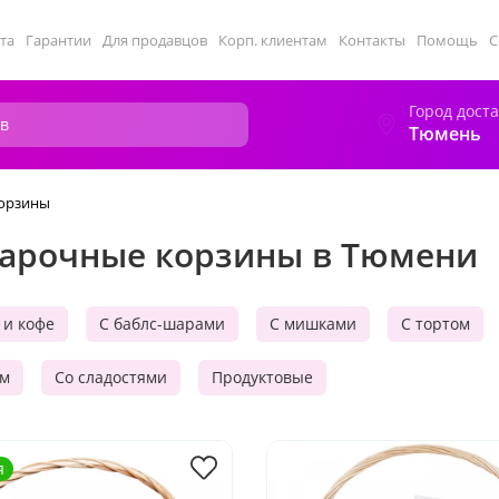
та
Гарантии
Для продавцов
Корп. клиентам
Контакты
Помощь
С
Город дост
Тюмень
орзины
арочные корзины в Тюмени
 и кофе
С баблс-шарами
С мишками
С тортом
ом
Со сладостями
Продуктовые
я