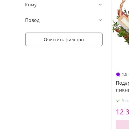
Кому
Повод
Очистить фильтры
4.9
Пода
пикн
В н
12 