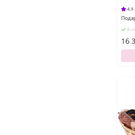
4.9
Пода
В н
16 