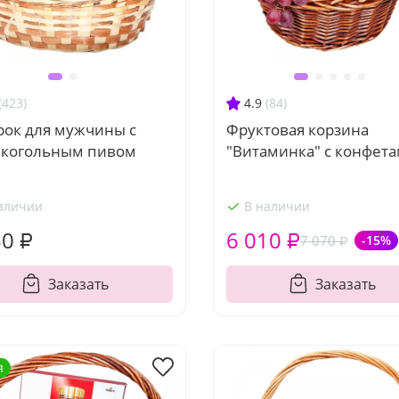
(423)
4.9
(84)
рок для мужчины с
Фруктовая корзина
лкогольным пивом
"Витаминка" с конфет
аличии
В наличии
50 ₽
6 010 ₽
7 070 ₽
-15%
Заказать
Заказать
я