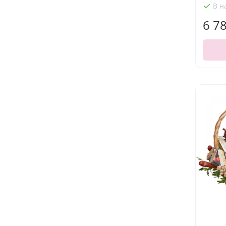
В н
6 7