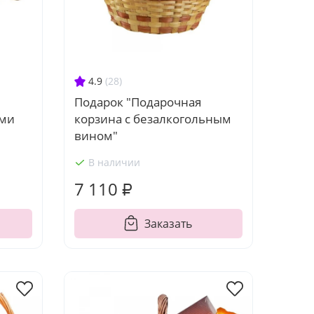
4.9
(28)
Подарок "Подарочная
корзина с безалкогольным
ами
вином"
В наличии
7 110 ₽
Заказать