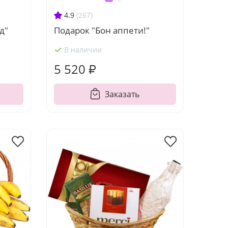
4.9
(267)
д"
Подарок "Бон аппети!"
В наличии
5 520 ₽
Заказать