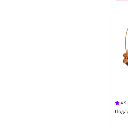
4.9
Подар