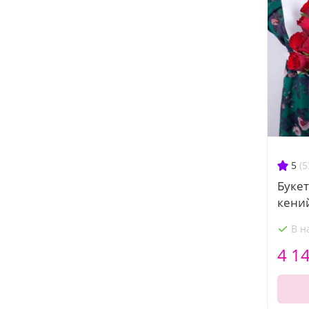
5
(5
Букет
кени
В н
4 1