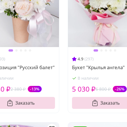
93)
4.9
(297)
зиция "Русский балет"
Букет "Крылья ангела"
аличии
В наличии
80 ₽
5 030 ₽
2 380 ₽
-13%
6 800 ₽
-26%
Заказать
Заказать