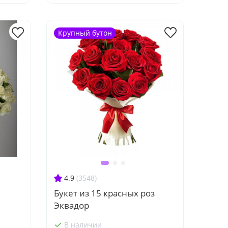
Крупный бутон
4.9
(3548)
Букет из 15 красных роз
Эквадор
В наличии