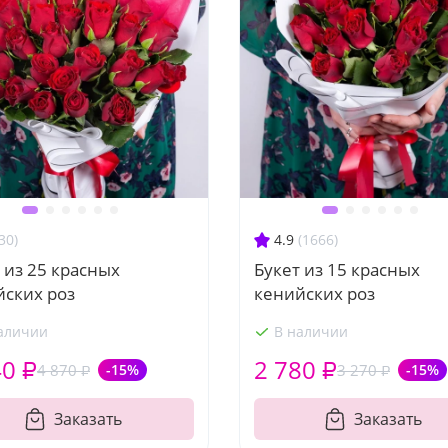
30)
4.9
(1666)
 из 25 красных
Букет из 15 красных
йских роз
кенийских роз
аличии
В наличии
40 ₽
2 780 ₽
4 870 ₽
-15%
3 270 ₽
-15%
Заказать
Заказать