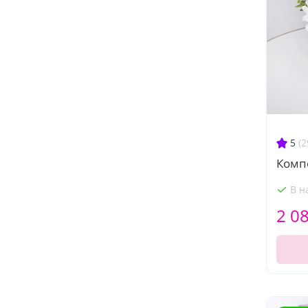
5
(2
Компо
В н
2 0