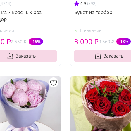
(4744)
4.9
(592)
 из 7 красных роз
Букет из гербер
дор
аличии
В наличии
70 ₽
3 090 ₽
2 550 ₽
-15%
3 560 ₽
-13%
Заказать
Заказать