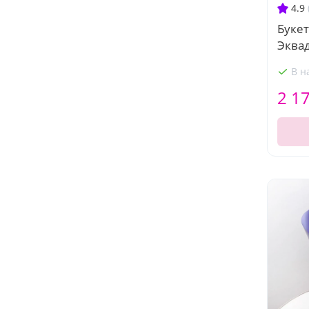
4.9
Букет
Эква
В н
2 1