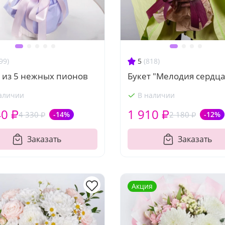
99)
5
(818)
т из 5 нежных пионов
Букет "Мелодия сердца
аличии
В наличии
40 ₽
1 910 ₽
4 330 ₽
-14%
2 180 ₽
-12%
Заказать
Заказать
Акция