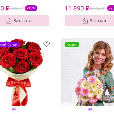
00 ₽
11 890 ₽
6 350 ₽
-15%
15 420 ₽
-2
Заказать
Заказать
ный бутон
Акция