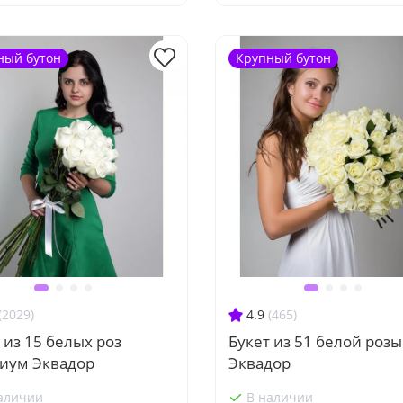
ный бутон
Крупный бутон
(2029)
4.9
(465)
 из 15 белых роз
Букет из 51 белой розы
иум Эквадор
Эквадор
аличии
В наличии