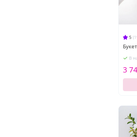
5
(1
Буке
В н
3 7