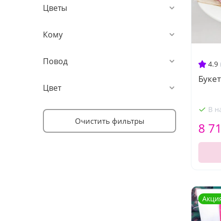
Цветы
Кому
Повод
4.9
Букет
Цвет
В н
Очистить фильтры
8 7
Акци