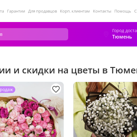
та
Гарантии
Для продавцов
Корп. клиентам
Контакты
Помощь
С
Город дост
Тюмень
ии и скидки на цветы в Тюм
продаж