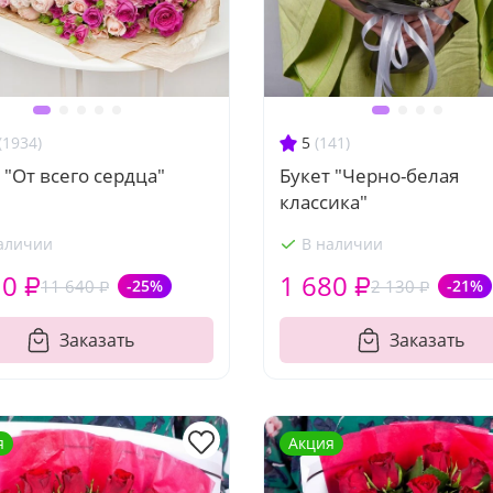
(1934)
5
(141)
 "От всего сердца"
Букет "Черно-белая
классика"
аличии
В наличии
10 ₽
1 680 ₽
11 640 ₽
-25%
2 130 ₽
-21%
Заказать
Заказать
я
Акция