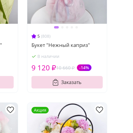
5
(808)
"
Букет "Нежный каприз"
В наличии
9 120 ₽
10 660 ₽
-14%
Заказать
Акция