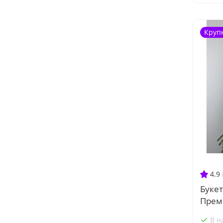
Круп
4.9
Букет
Прем
В н