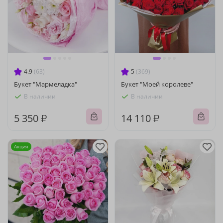
4.9
(63)
5
(369)
Букет "Мармеладка"
Букет "Моей королеве"
В наличии
В наличии
5 350 ₽
14 110 ₽
Акция