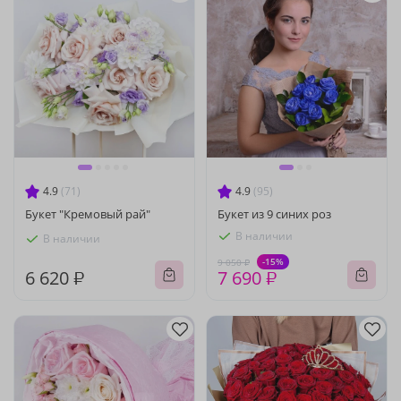
4.9
(71)
4.9
(95)
Букет "Кремовый рай"
Букет из 9 синих роз
В наличии
В наличии
-15%
9 050 ₽
6 620 ₽
7 690 ₽