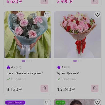
6 620 ₽
2 990 ₽
4.9
(41)
4.9
(34)
Букет "Ангельские розы"
Букет "Для неё"
В наличии
В наличии
3 130 ₽
15 240 ₽
Крупный бутон
Акция