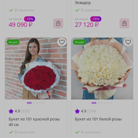
Эквадор
В наличии
В наличии
-15%
-15%
57 750 ₽
31 910 ₽
49 090 ₽
27 120 ₽
Акция
Акция
4.9
(335)
4.9
(374)
Букет из 101 красной розы
Букет из 101 белой розы
40 см
В наличии
В наличии