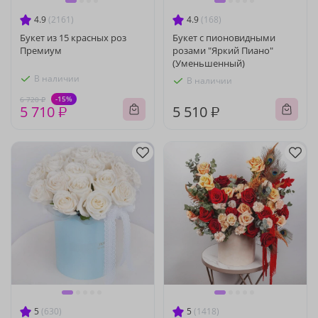
4.9
(2161)
4.9
(168)
Букет из 15 красных роз
Букет с пионовидными
Премиум
розами "Яркий Пиано"
(Уменьшенный)
В наличии
В наличии
-15%
6 720 ₽
5 710 ₽
5 510 ₽
5
(630)
5
(1418)