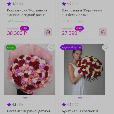
4.9
(72)
4.9
(126)
Композиция "Корзина из
Композиция "Корзина из
101 пионовидной розы"
101 белой розы"
В наличии
В наличии
-15%
-15%
45 060 ₽
32 220 ₽
38 300 ₽
27 390 ₽
Акция
Крупный бутон
4.8
(80)
4.9
(170)
Букет из 101 разноцветной
Букет из 101 красной и