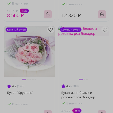
В наличии
В наличии
-15%
10 070 ₽
8 560 ₽
12 320 ₽
Крупный бутон
Крупный бутон
4.9
(145)
4.9
(388)
Букет "Хрусталь"
Букет из 11 белых и
розовых роз Эквадор
В наличии
В наличии
-15%
4 740 ₽