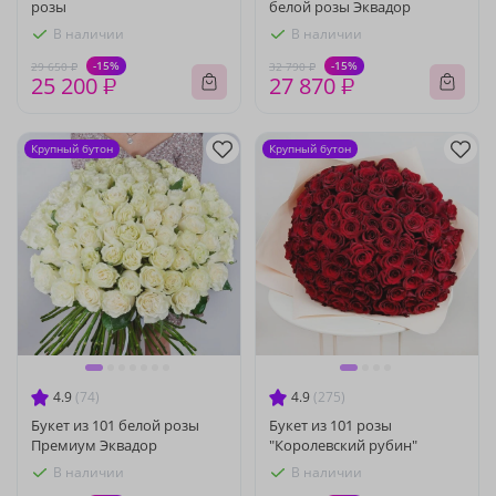
розы
белой розы Эквадор
В наличии
В наличии
-15%
-15%
29 650 ₽
32 790 ₽
25 200 ₽
27 870 ₽
Крупный бутон
Крупный бутон
4.9
(74)
4.9
(275)
Букет из 101 белой розы
Букет из 101 розы
Премиум Эквадор
"Королевский рубин"
В наличии
В наличии