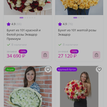
4.9
(66)
4.9
(76)
Букет из 101 красной и
Букет из 101 желтой розы
белой розы Эквадор
Эквадор
Премиум
В наличии
В наличии
-10%
-15%
38 540 ₽
31 910 ₽
34 690 ₽
27 120 ₽
Акция
Крупный бутон