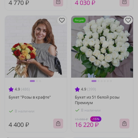
4 770 ₽
4 030 ₽
Акция
4.9
(486)
4.9
(399)
Букет "Розы в крафте"
Букет из 51 белой розы
Премиум
В наличии
В наличии
-15%
19 080 ₽
4 400 ₽
16 220 ₽