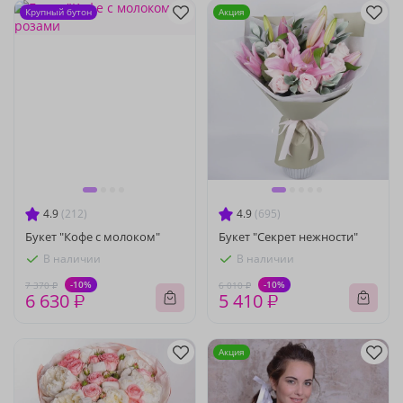
Крупный бутон
Акция
4.9
(212)
4.9
(695)
Букет "Кофе с молоком"
Букет "Секрет нежности"
В наличии
В наличии
-10%
-10%
7 370 ₽
6 010 ₽
6 630 ₽
5 410 ₽
Акция