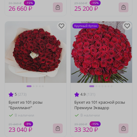
-15%
-15%
31 360 ₽
29 650 ₽
26 660 ₽
25 200 ₽
Крупный бутон
5
(273)
4.9
(131)
Букет из 101 розы
Букет из 101 красной розы
"Бриллиант"
Премиум Эквадор
В наличии
В наличии
-9%
-15%
25 440 ₽
39 200 ₽
23 040 ₽
33 320 ₽