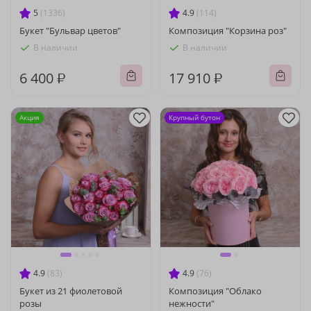
5
(1336)
4.9
(114)
Букет "Бульвар цветов"
Композиция "Корзина роз"
В наличии
В наличии
6 400 ₽
17 910 ₽
Акция
Крупный бутон
4.9
(83)
4.9
(76)
Букет из 21 фиолетовой
Композиция "Облако
розы
нежности"