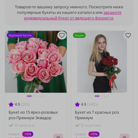
Товаров по вашему запросу немного. Посмотрите ниже
популярные букеты из нашего каталога или
закажите
индивидуальный букет от ведущего флориста
.
Крупный бутон
Акция
4.9
(209)
4.9
(3405)
Букет из 15 ярко-розовых
Букет из 7 красных роз
роз Премиум Эквадор
Премиум
В наличии
В наличии
-15%
-15%
7 790 ₽
3 520 ₽