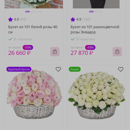
4.9
(94)
4.9
(140)
Букет из 101 белой розы 40
Букет из 101 разноцветной
см
розы Эквадор
В наличии
В наличии
-15%
-15%
31 360 ₽
32 790 ₽
26 660 ₽
27 870 ₽
Крупный бутон
Акция