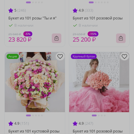
5
(246)
4.9
(333)
Букет из 101 розы "Ты и я"
Букет из 101 розовой розы
В наличии
В наличии
-5%
-15%
25 040 ₽
29 650 ₽
23 820 ₽
25 200 ₽
Акция
Крупный бутон
4.9
(151)
4.9
(247)
Букет из 101 кустовой розы
Букет из 101 розовой розы