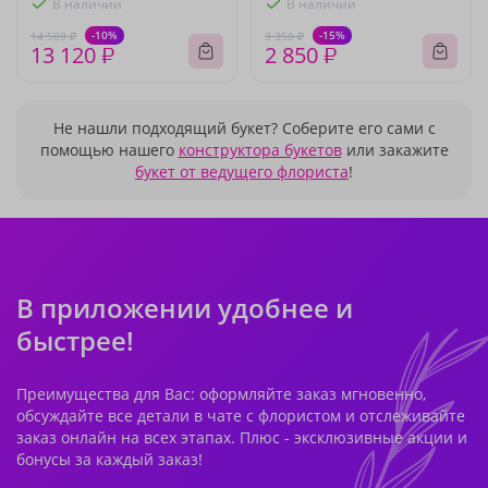
В наличии
В наличии
-10%
-15%
14 580 ₽
3 350 ₽
13 120 ₽
2 850 ₽
Не нашли подходящий букет? Соберите его сами с
помощью нашего
конструктора букетов
или закажите
букет от ведущего флориста
!
В приложении удобнее и
быстрее!
Преимущества для Вас: оформляйте заказ мгновенно,
обсуждайте все детали в чате с флористом и отслеживайте
заказ онлайн на всех этапах. Плюс - эксклюзивные акции и
бонусы за каждый заказ!