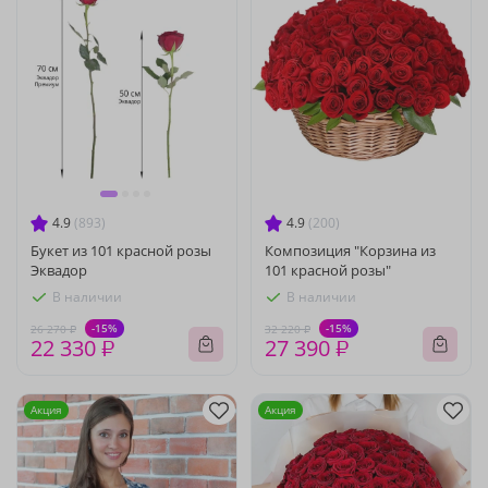
4.9
(893)
4.9
(200)
Букет из 101 красной розы
Композиция "Корзина из
Эквадор
101 красной розы"
В наличии
В наличии
-15%
-15%
26 270 ₽
32 220 ₽
22 330 ₽
27 390 ₽
Акция
Акция