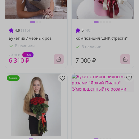
4.9
(116)
5
(40)
Букет из 7 чёрных роз
Композиция "ДНК страсти"
В наличии
В наличии
-15%
7 420 ₽
6 310 ₽
7 000 ₽
Акция