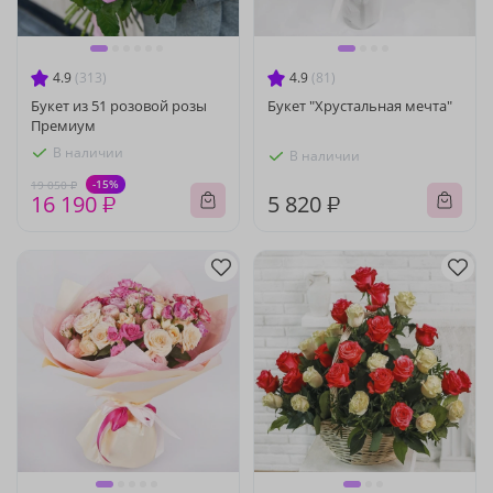
4.9
(313)
4.9
(81)
Букет из 51 розовой розы
Букет "Хрустальная мечта"
Премиум
В наличии
В наличии
-15%
19 050 ₽
16 190 ₽
5 820 ₽