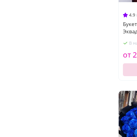
4.9
Букет
Эква
В н
от 2