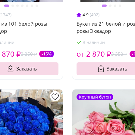
(1747)
4.9
(402)
 из 101 белой розы
Букет из 21 белой и ро
дор
розы Эквадор
аличии
В наличии
 870 ₽
от 2 870 ₽
3 350 ₽
-15%
3 350 ₽
-
Заказать
Заказать
Крупный бутон