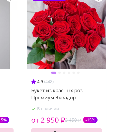
4.9
(448)
Букет из красных роз
Премиум Эквадор
В наличии
от 2 950 ₽
15%
3 450 ₽
-15%