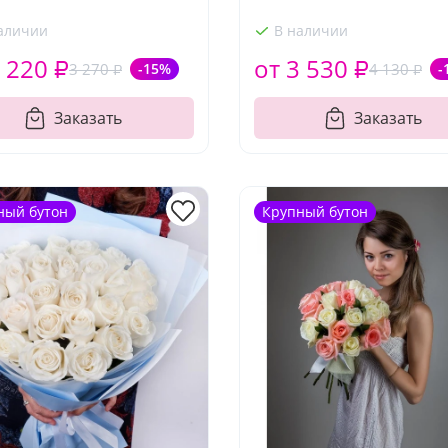
аличии
В наличии
 220 ₽
от 3 530 ₽
3 270 ₽
-15%
4 130 ₽
-
Заказать
Заказать
ный бутон
Крупный бутон