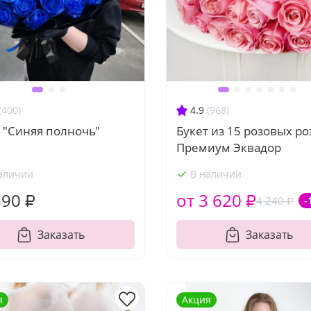
(400)
4.9
(968)
 "Синяя полночь"
Букет из 15 розовых ро
Премиум Эквадор
аличии
В наличии
590 ₽
от 3 620 ₽
4 240 ₽
-
Заказать
Заказать
я
Акция