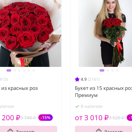
413)
4.9
(2161)
 из красных роз
Букет из 15 красных ро
Премиум
аличии
В наличии
 200 ₽
от 3 010 ₽
3 740 ₽
-15%
3 520 ₽
-