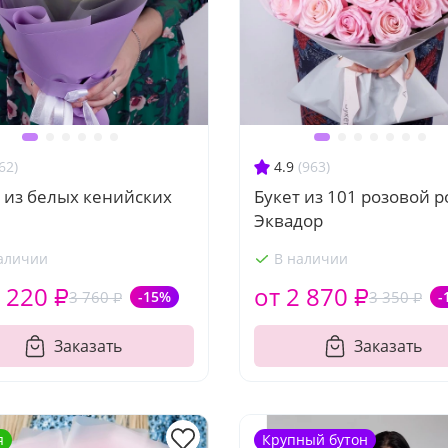
62)
4.9
(963)
 из белых кенийских
Букет из 101 розовой 
Эквадор
аличии
В наличии
 220 ₽
от 2 870 ₽
3 760 ₽
-15%
3 350 ₽
-
Заказать
Заказать
я
Крупный бутон