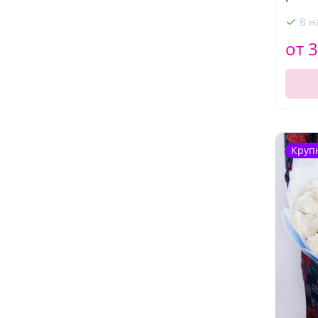
В н
от 3
Круп