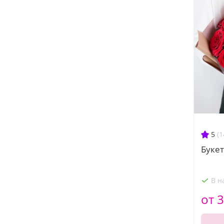
5
(1
Букет
В н
от 3