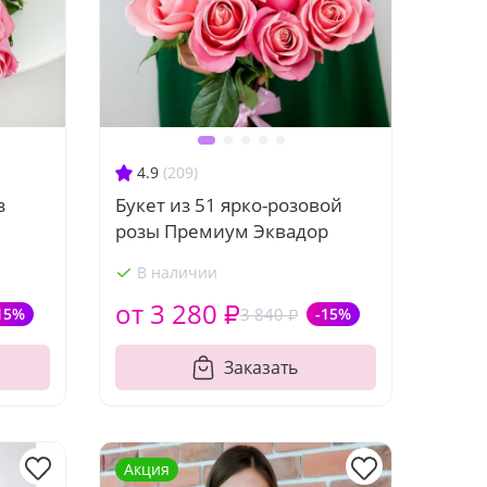
4.9
(209)
з
Букет из 51 ярко-розовой
розы Премиум Эквадор
В наличии
от 3 280 ₽
15%
3 840 ₽
-15%
Заказать
Акция