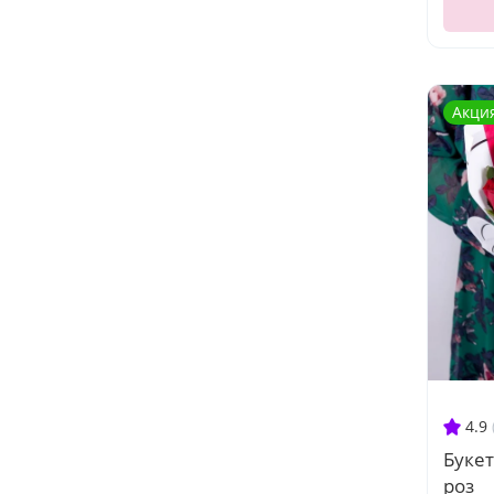
Акци
4.9
Букет
роз