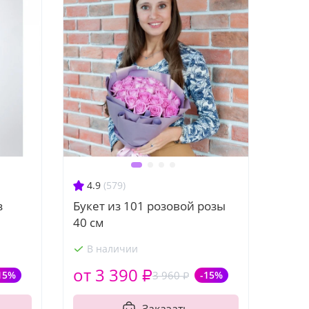
4.9
(579)
з
Букет из 101 розовой розы
40 см
В наличии
от 3 390 ₽
15%
3 960 ₽
-15%