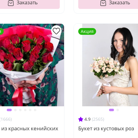
Заказать
Заказать
я
Акция
(1666)
4.9
(2565)
 из красных кенийских
Букет из кустовых роз