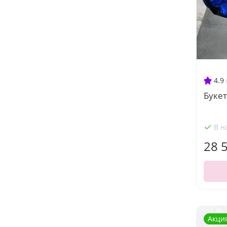
4.9
Букет
В н
28 
Акци