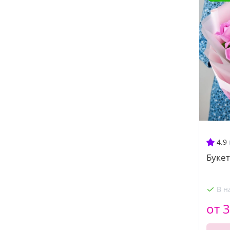
4.9
Букет
В н
от 3