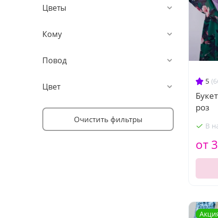
Цветы
Кому
Повод
5
(6
Цвет
Букет
роз
Очистить фильтры
В н
от 3
Акци