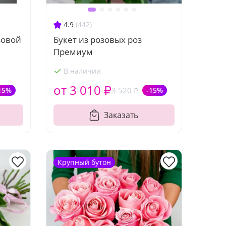
4.9
(442)
зовой
Букет из розовых роз
Премиум
В наличии
от 3 010 ₽
15%
3 520 ₽
-15%
Заказать
Крупный бутон