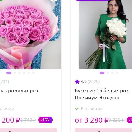
(734)
4.9
(2029)
 из розовых роз
Букет из 15 белых роз
Премиум Эквадор
аличии
В наличии
 200 ₽
от 3 280 ₽
3 740 ₽
-15%
3 330 ₽
-