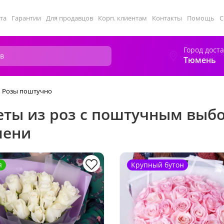
та
Гарантии
Для продавцов
Корп. клиентам
Контакты
Помощь
С
Город дост
Тюмень
Розы поштучно
еты из роз с поштучным выб
мени
я
Крупный бутон