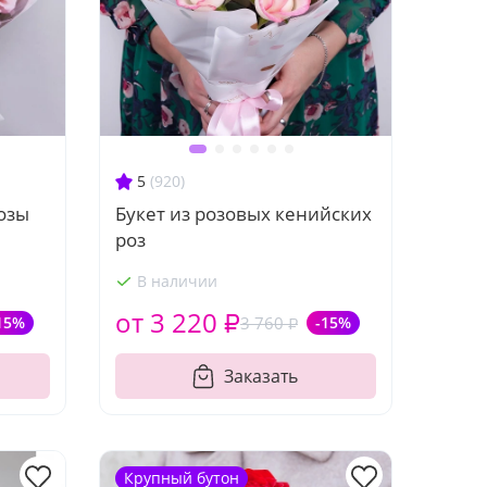
5
(920)
розы
Букет из розовых кенийских
роз
В наличии
от 3 220 ₽
15%
3 760 ₽
-15%
Заказать
Крупный бутон