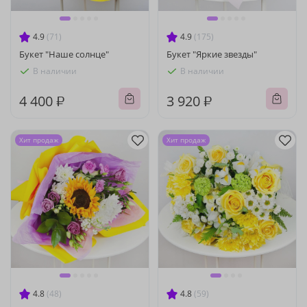
4.9
(71)
4.9
(175)
Букет "Наше солнце"
Букет "Яркие звезды"
В наличии
В наличии
4 400 ₽
3 920 ₽
Хит продаж
Хит продаж
4.8
(48)
4.8
(59)