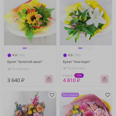
4.9
(160)
4.9
(306)
Букет "Золотой закат"
Букет "Ноктюрн"
В наличии
В наличии
-10%
5 340 ₽
3 640 ₽
4 810 ₽
Хит продаж