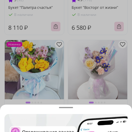
Букет "Палитра счастья"
Букет "Восторг от жизни"
В наличии
В наличии
8 110 ₽
6 580 ₽
Новинка
5
(597)
5
(1569)
Букет "В лучах солнца"
Букет "Лунная тропа"
В наличии
В наличии