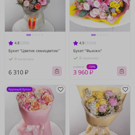
4.8
(399)
4.9
(1034)
Букет "Цветик семицветик"
Букет "Фьюжн"
В наличии
В наличии
-10%
4 400 ₽
6 310 ₽
3 960 ₽
Крупный бутон