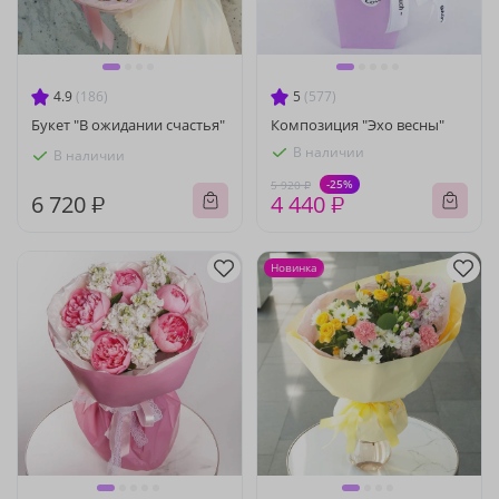
4.9
(186)
5
(577)
Букет "В ожидании счастья"
Композиция "Эхо весны"
В наличии
В наличии
-25%
5 920 ₽
6 720 ₽
4 440 ₽
Новинка