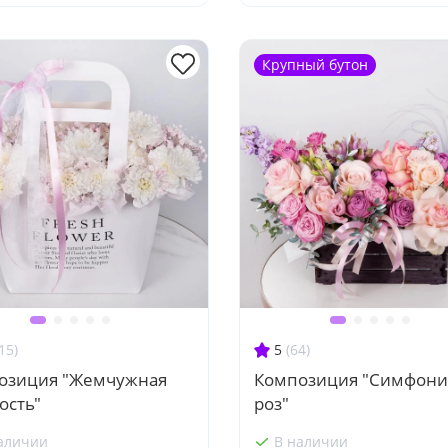
Крупный бутон
15)
5
(64)
озиция "Жемчужная
Композиция "Симфони
ость"
роз"
аличии
В наличии