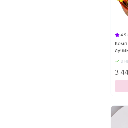
4.9
Комп
лучи
В н
3 4