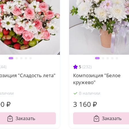
(44)
5
(232)
зиция "Сладость лета"
Композиция "Белое
кружево"
аличии
В наличии
00 ₽
3 160 ₽
Заказать
Заказать