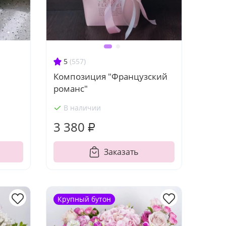
5
(557)
Композиция "Французский
романс"
В наличии
3 380 ₽
Заказать
Крупный бутон