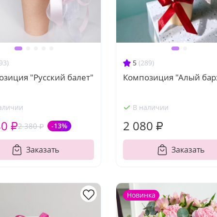
93)
5
(289)
зиция "Русский балет"
Композиция "Алый бар
аличии
В наличии
80 ₽
2 080 ₽
2 380 ₽
-13%
Заказать
Заказать
Новинка