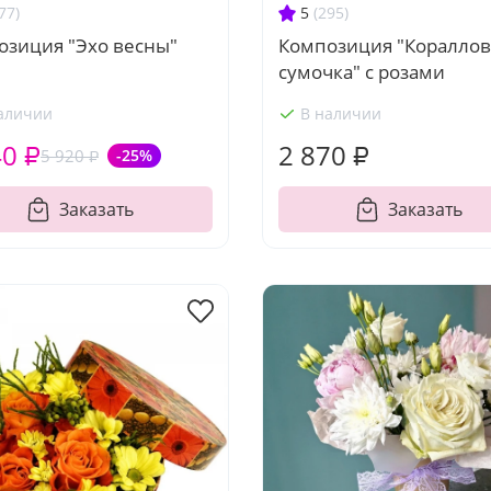
77)
5
(295)
озиция "Эхо весны"
Композиция "Кораллов
сумочка" с розами
аличии
В наличии
40 ₽
2 870 ₽
5 920 ₽
-25%
Заказать
Заказать