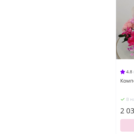
4.8
Комп
В н
2 0