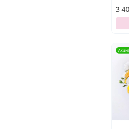
3 4
Акци