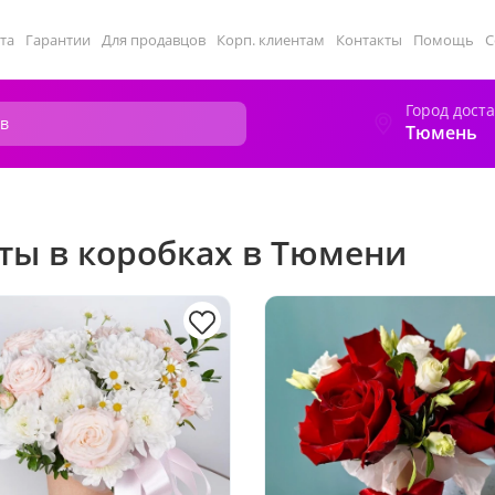
та
Гарантии
Для продавцов
Корп. клиентам
Контакты
Помощь
С
Город дост
Тюмень
ты в коробках в Тюмени