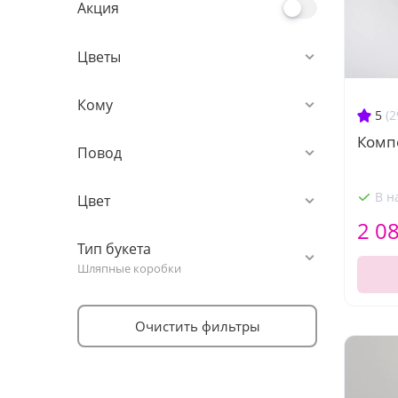
Акция
Цветы
Кому
5
(2
Компо
Повод
В н
Цвет
2 0
Тип букета
Шляпные коробки
Очистить фильтры