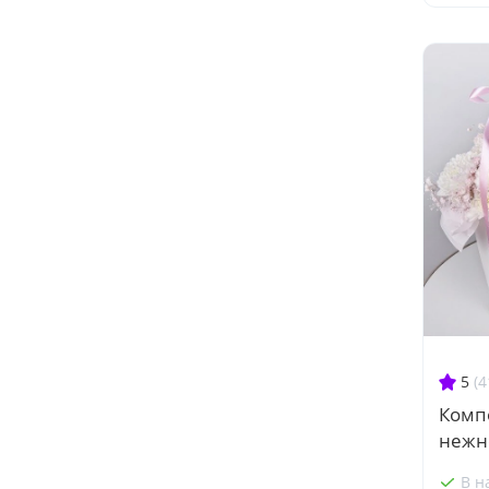
5
(4
Комп
нежн
В н