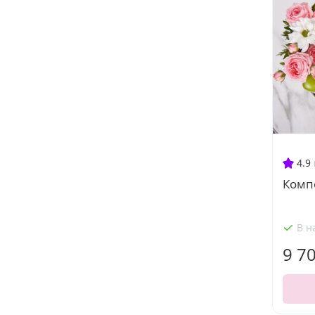
4.9
Компо
В н
9 7