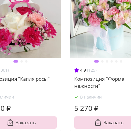
(301)
4.9
(125)
озиция "Капля росы"
Композиция "Форма
нежности"
аличии
В наличии
30 ₽
5 270 ₽
Заказать
Заказать