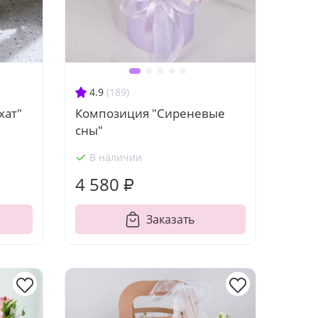
4.9
(189)
хат"
Композиция "Сиреневые
сны"
В наличии
4 580 ₽
Заказать