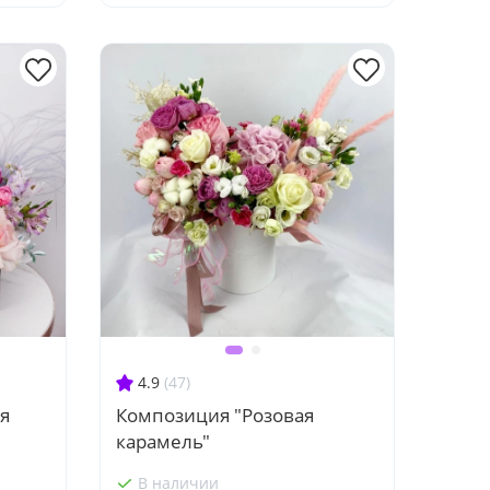
4.9
(47)
я
Композиция "Розовая
карамель"
В наличии