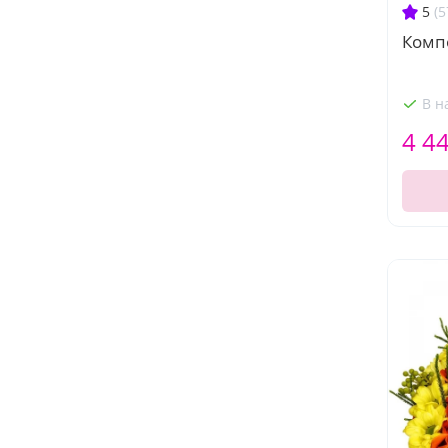
5
(5
Комп
В н
4 4