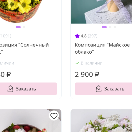
(1091)
4.8
(297)
озиция "Солнечный
Композиция "Майское
к"
облако"
аличии
В наличии
40 ₽
2 900 ₽
Заказать
Заказать