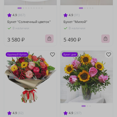
4.9
(867)
4.9
(91)
Букет "Солнечный цветок"
Букет "Милой"
В наличии
В наличии
3 580 ₽
5 490 ₽
Крупный бутон
Букет дня
4.9
(82)
4.9
(287)