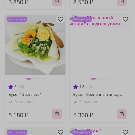
3 850 ₽
8 530 ₽
Хит продаж
Хит продаж
5
(36)
4.8
(48)
Букет "Цвет лета"
Букет "Солнечный янтарь"
В наличии
В наличии
5 180 ₽
5 360 ₽
Хит продаж
Хит продаж