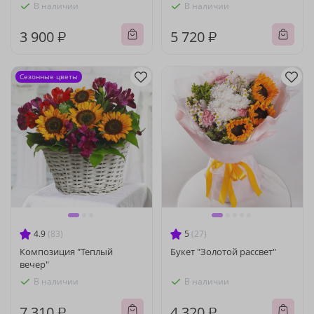
В наличии
В наличии
3 900 ₽
5 720 ₽
Сезонные цветы
4.9
(83)
5
(27)
Композиция "Теплый
Букет "Золотой рассвет"
вечер"
В наличии
В наличии
7 310 ₽
4 320 ₽