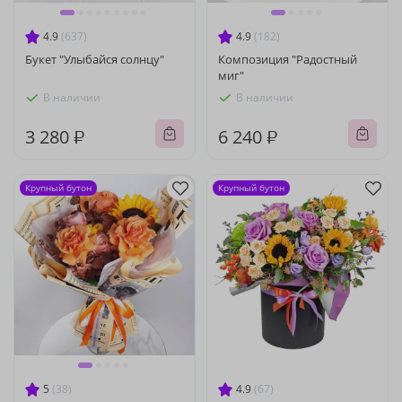
4.9
(637)
4.9
(182)
Букет "Улыбайся солнцу"
Композиция "Радостный
миг"
В наличии
В наличии
3 280 ₽
6 240 ₽
Крупный бутон
Крупный бутон
5
(38)
4.9
(67)