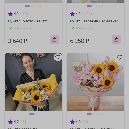
4.9
(160)
4.8
(1434)
Букет "Золотой закат"
Букет "Царевна Несмеяна"
В наличии
В наличии
3 640 ₽
6 950 ₽
4.7
(16)
4.9
(36)