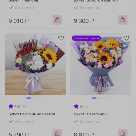
Букет "Неаполь"
Букет "Золотой ключик"
В наличии
В наличии
9 010 ₽
9 300 ₽
Сезонные цветы
4.9
(49)
5
(32)
Букет из осенних цветов
Букет "Светлячок"
В наличии
В наличии
6 290 ₽
8 810 ₽