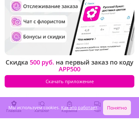
Сезонные цветы
Скидка
500 руб.
на первый заказ по коду
APP500
4.8
(17)
4.9
(55)
Букет "Летний привет"
Букет "Ясное утро"
Скачать приложение
4 550 ₽
12 010 ₽
Мы используем cookies.
Как это работает
.
Понятно
Главная
Каталог
Корзина
Чат
Войти
1
2