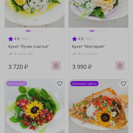
4.9
(169)
4.9
(163)
Букет "Лучик счастья"
Букет "Мистерия"
В наличии
В наличии
3 720 ₽
3 990 ₽
Хит продаж
Сезонные цветы