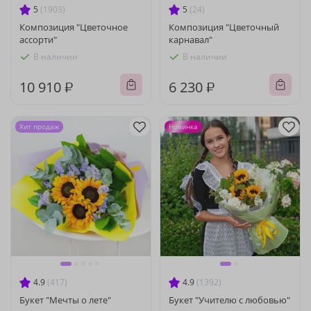
5
(1903)
5
(24)
Композиция "Цветочное
Композиция "Цветочный
ассорти"
карнавал"
В наличии
В наличии
10 910 ₽
6 230 ₽
Хит продаж
Новинка
4.9
(417)
4.9
(1392)
Букет "Мечты о лете"
Букет "Учителю с любовью"