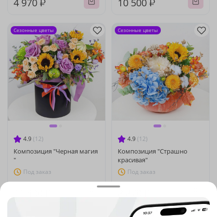
4 970 ₽
10 500 ₽
Сезонные цветы
Сезонные цветы
4.9
(12)
4.9
(12)
Композиция "Черная магия
Композиция "Страшно
"
красивая"
Под заказ
Под заказ
11 430 ₽
8 870 ₽