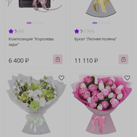
5
(65)
5
(1363)
Композиция "Королева
Букет "Летняя поляна"
зари"
6 400 ₽
11 110 ₽