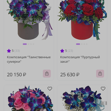
5
(33)
5
(23)
Композиция "Таинственные
Композиция "Пурпурный
сумерки"
закат"
20 150 ₽
25 630 ₽