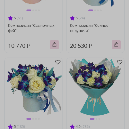
5
(51)
5
(24)
Композиция "Сад ночных
Композиция "Солнце
фей"
полуночи"
10 770 ₽
20 530 ₽
5
(185)
4.9
(786)