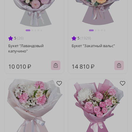
5
(26)
5
(1929)
Букет "Лавандовый
Букет "Закатный вальс"
капучино"
10 010 ₽
14 810 ₽