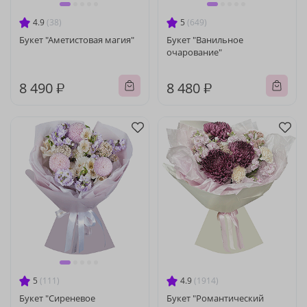
4.9
(38)
5
(649)
Букет "Аметистовая магия"
Букет "Ванильное
очарование"
8 490 ₽
8 480 ₽
5
(111)
4.9
(1914)
Букет "Сиреневое
Букет "Романтический