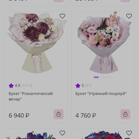
4.9
(1914)
5
(47)
Букет "Романтический
Букет "Утренний поцелуй"
вечер"
6 940 ₽
4 760 ₽