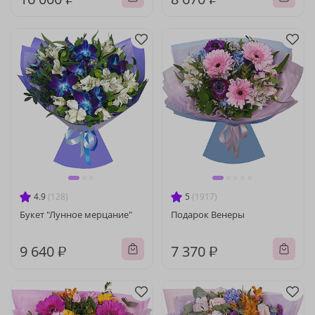
4.9
(128)
5
(1917)
Букет "Лунное мерцание"
Подарок Венеры
9 640 ₽
7 370 ₽