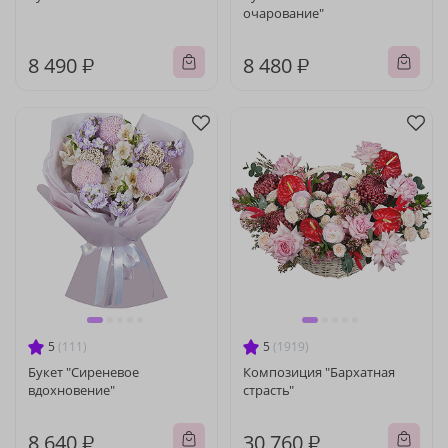
очарование"
8 490 ₽
8 480 ₽
5
(111)
5
(1919)
Букет "Сиреневое
Композиция "Бархатная
вдохновение"
страсть"
8 640 ₽
30 760 ₽