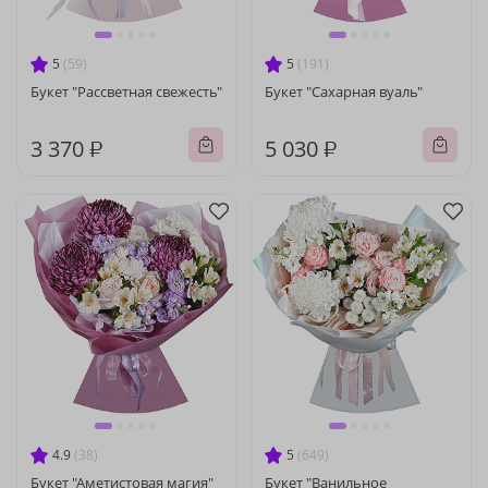
5
(59)
5
(191)
Букет "Рассветная свежесть"
Букет "Сахарная вуаль"
3 370 ₽
5 030 ₽
4.9
(38)
5
(649)
Букет "Аметистовая магия"
Букет "Ванильное