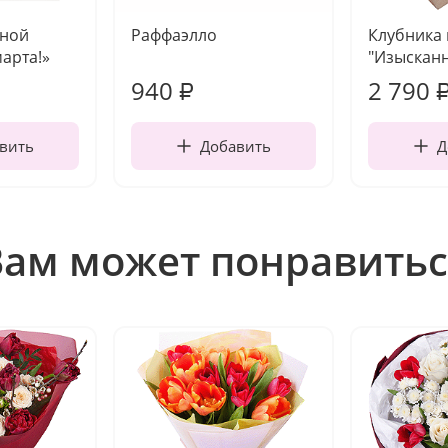
чной
Раффаэлло
Клубника
марта!»
"Изысканн
940
2 790
₽
вить
Добавить
Д
Вам может понравитьс