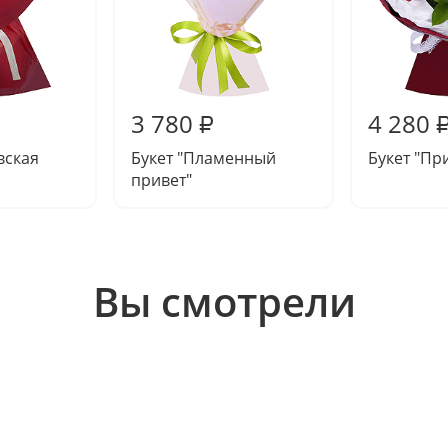
3 780
4 280
₽
вская
Букет "Пламенный
Букет "Пр
привет"
Вы смотрели