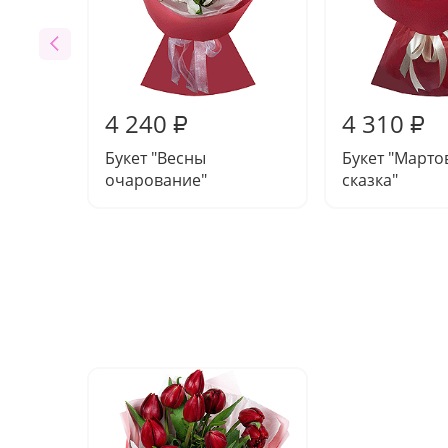
4 240
4 310
₽
₽
Букет "Весны
Букет "Марто
очарование"
сказка"