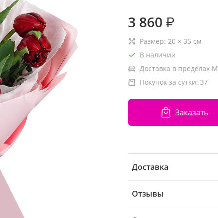
3 860
₽
Размер:
20
×
35
см
В наличии
Доставка в пределах М
Покупок за сутки:
37
Заказать
Доставка
Отзывы