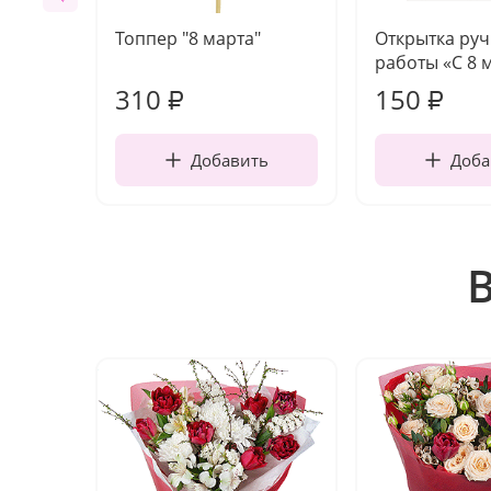
Топпер "8 марта"
Открытка ру
работы «С 8 
310
150
₽
₽
Добавить
Доба