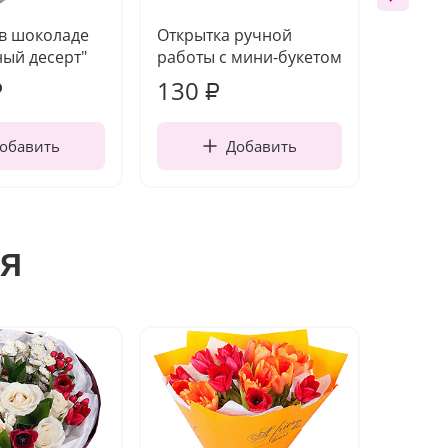
 в шоколаде
Открытка ручной
Ваза п
ый десерт"
работы с мини-букетом
130
1 10
₽
₽
обавить
Добавить
я
Акция