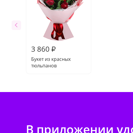
3 860
₽
Букет из красных
тюльпанов
В приложении удо