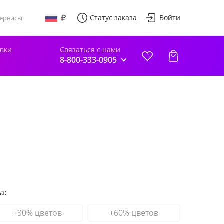
Статус заказа
Войти
ервисы
авки
Связаться с нами
8-800-333-0905
а:
+30% цветов
+60% цветов